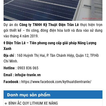
Dự án do
Công ty TNHH Kỹ Thuật Điện Trần Lê
thực hiện trọn
gói thiết kế – thi công, đóng điện hòa lưới và đưa vào sử dung
vào tháng 4 năm 2019.
◊ Điện Trần Lê – Tiên phong cung cấp giải pháp Năng Lượng
Xanh
Địa chỉ
: 160 Huỳnh Thị Hai, P. Tân Chánh Hiệp, Quận 12, TP.Hồ
Chí Minh.
Hotline
:
0903 836 065
Email : info@e-tranle.vn
Facebook :
https://www.facebook.com/kythuatdientranle/
Danh mục sản phẩm
BÌNH ẮC QUY LITHIUM XE NÂNG