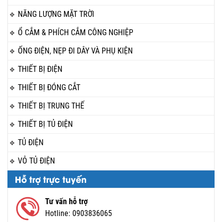
NĂNG LƯỢNG MẶT TRỜI
Ổ CẮM & PHÍCH CẮM CÔNG NGHIỆP
ỐNG ĐIỆN, NẸP ĐI DÂY VÀ PHỤ KIỆN
THIẾT BỊ ĐIỆN
THIẾT BỊ ĐÓNG CẮT
THIẾT BỊ TRUNG THẾ
THIẾT BỊ TỦ ĐIỆN
TỦ ĐIỆN
VỎ TỦ ĐIỆN
Hỗ trợ trực tuyến
Tư vấn hỗ trợ
Hotline:
0903836065