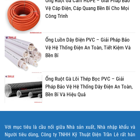
Ống Ruột Gà Cam HDPE – Giải Pháp Bảo
Vệ Cáp Điện, Cáp Quang Bền Bỉ Cho Mọi
Công Trình
Ống Luồn Dây Điện PVC – Giải Pháp Bảo
Vệ Hệ Thống Điện An Toàn, Tiết Kiệm Và
Bền Bỉ
Ống Ruột Gà Lõi Thép Bọc PVC – Giải
Pháp Bảo Vệ Hệ Thống Dây Điện An Toàn,
Bền Bỉ Và Hiệu Quả
Với mục tiêu là cầu nối giữa Nhà sản xuất, Nhà nhập khẩu và
Người tiêu dùng, Công ty TNHH Kỹ Thuật Điện Trần Lê rất hân