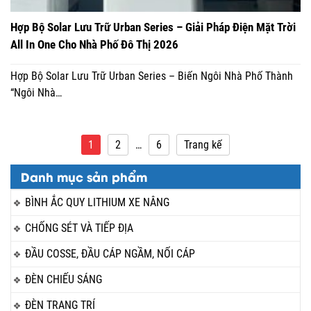
Hợp Bộ Solar Lưu Trữ Urban Series – Giải Pháp Điện Mặt Trời
All In One Cho Nhà Phố Đô Thị 2026
Hợp Bộ Solar Lưu Trữ Urban Series – Biến Ngôi Nhà Phố Thành
“Ngôi Nhà…
Phân
1
2
…
6
Trang kế
trang
Danh mục sản phẩm
bài
viết
BÌNH ẮC QUY LITHIUM XE NÂNG
CHỐNG SÉT VÀ TIẾP ĐỊA
ĐẦU COSSE, ĐẦU CÁP NGẦM, NỐI CÁP
ĐÈN CHIẾU SÁNG
ĐÈN TRANG TRÍ