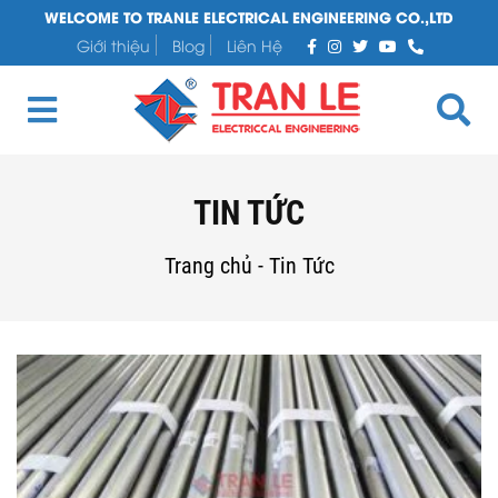
WELCOME TO TRANLE ELECTRICAL ENGINEERING CO.,LTD
Giới thiệu
Blog
Liên Hệ
TIN TỨC
Trang chủ
-
Tin Tức