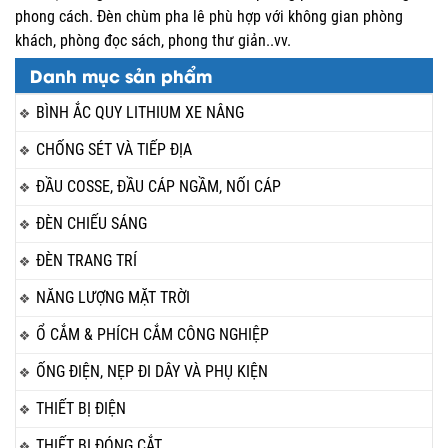
phong cách. Đèn chùm pha lê phù hợp với không gian phòng
khách, phòng đọc sách, phong thư giản..vv.
Danh mục sản phẩm
BÌNH ẮC QUY LITHIUM XE NÂNG
CHỐNG SÉT VÀ TIẾP ĐỊA
ĐẦU COSSE, ĐẦU CÁP NGẦM, NỐI CÁP
ĐÈN CHIẾU SÁNG
ĐÈN TRANG TRÍ
NĂNG LƯỢNG MẶT TRỜI
Ổ CẮM & PHÍCH CẮM CÔNG NGHIỆP
ỐNG ĐIỆN, NẸP ĐI DÂY VÀ PHỤ KIỆN
THIẾT BỊ ĐIỆN
THIẾT BỊ ĐÓNG CẮT