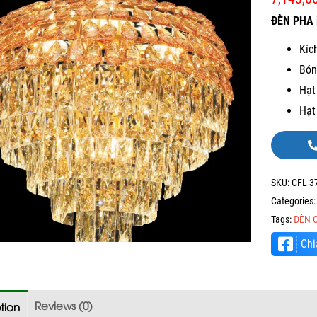
ĐÈN PHA 
Kíc
Bón
Hạt
Hạt
SKU:
CFL 3
Categories
Tags:
ĐÈN 
Chi
Reviews (0)
tion