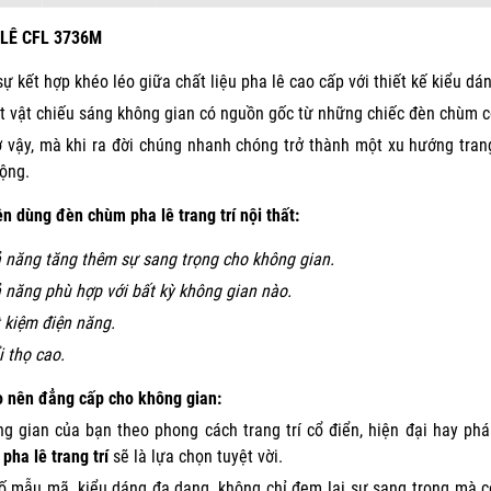
LÊ CFL 3736M
sự kết hợp khéo léo giữa chất liệu pha lê cao cấp với thiết kế kiểu dá
 vật chiếu sáng không gian có nguồn gốc từ những chiếc đèn chùm c
 vậy, mà khi ra đời chúng nhanh chóng trở thành một xu hướng trang 
ộng.
ên dùng đèn chùm pha lê trang trí nội thất:
 năng tăng thêm sự sang trọng cho không gian.
 năng phù hợp với bất kỳ không gian nào.
t kiệm điện năng.
i thọ cao.
o nên đẳng cấp cho không gian:
g gian của bạn theo phong cách trang trí cổ điển, hiện đại hay ph
pha lê trang trí
sẽ là lựa chọn tuyệt vời.
ố mẫu mã, kiểu dáng đa dạng, không chỉ đem lại sự sang trọng mà c