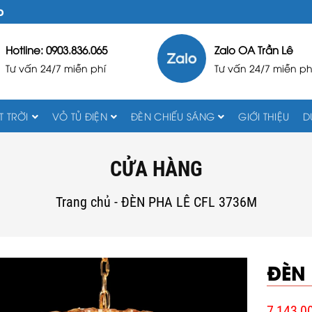
D
Hotline: 0903.836.065
Zalo OA Trần Lê
Tư vấn 24/7 miễn phí
Tư vấn 24/7 miễn ph
 TRỜI
VỎ TỦ ĐIỆN
ĐÈN CHIẾU SÁNG
GIỚI THIỆU
D
CỬA HÀNG
Trang chủ
-
ĐÈN PHA LÊ CFL 3736M
ĐÈN 
7,143,0