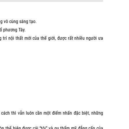
ng vô cùng sáng tạo.
ổ phương Tây.
trí nội thất mới của thế giới, được rất nhiều người ưa
á cách thì vẫn luôn cần một điểm nhấn đặc biệt, những
òn thể hiện được cái “tôi” và gu thẩm mỹ đẳng cấp của