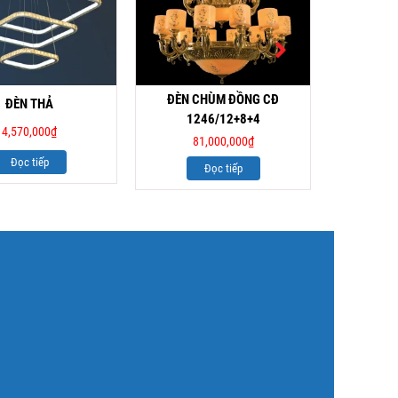
ĐÈN CHÙM ĐỒNG CĐ
ĐÈN THẢ
1246/12+8+4
4,570,000
₫
6
81,000,000
₫
Đọc tiếp
Đọc tiếp