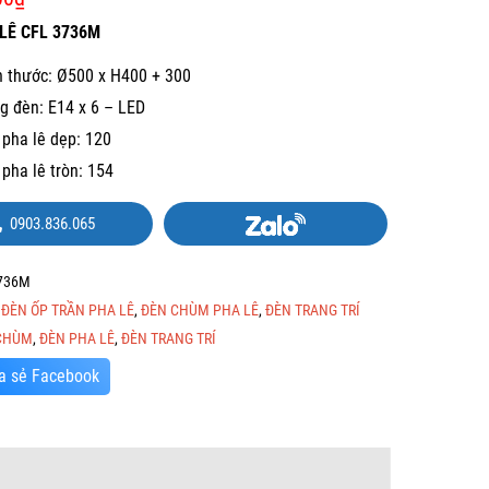
LÊ CFL 3736M
h thước: Ø500 x H400 + 300
g đèn: E14 x 6 – LED
 pha lê dẹp: 120
 pha lê tròn: 154
0903.836.065
736M
:
ĐÈN ỐP TRẦN PHA LÊ
,
ĐÈN CHÙM PHA LÊ
,
ĐÈN TRANG TRÍ
CHÙM
,
ĐÈN PHA LÊ
,
ĐÈN TRANG TRÍ
a sẻ Facebook