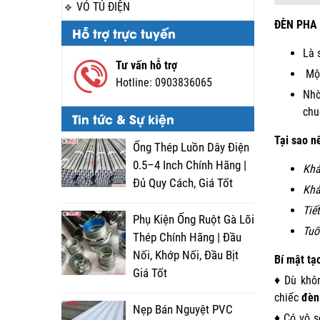
VỎ TỦ ĐIỆN
ĐÈN PHA 
Hỗ trợ trực tuyến
Là 
Tư vấn hỗ trợ
Một
Hotline:
0903836065
Nhờ
chu
Tin tức & Sự kiện
Tại sao n
Ống Thép Luồn Dây Điện
0.5–4 Inch Chính Hãng |
Khả
Đủ Quy Cách, Giá Tốt
Khả
Tiế
Phụ Kiện Ống Ruột Gà Lõi
Tuổ
Thép Chính Hãng | Đầu
Nối, Khớp Nối, Đầu Bịt
Bí mật tạ
Giá Tốt
♦ Dù khôn
chiếc
đèn 
Nẹp Bán Nguyệt PVC
♦ Có vô s