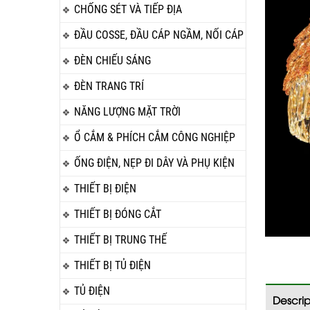
CHỐNG SÉT VÀ TIẾP ĐỊA
ĐẦU COSSE, ĐẦU CÁP NGẦM, NỐI CÁP
ĐÈN CHIẾU SÁNG
ĐÈN TRANG TRÍ
NĂNG LƯỢNG MẶT TRỜI
Ổ CẮM & PHÍCH CẮM CÔNG NGHIỆP
ỐNG ĐIỆN, NẸP ĐI DÂY VÀ PHỤ KIỆN
THIẾT BỊ ĐIỆN
THIẾT BỊ ĐÓNG CẮT
THIẾT BỊ TRUNG THẾ
THIẾT BỊ TỦ ĐIỆN
TỦ ĐIỆN
Descrip