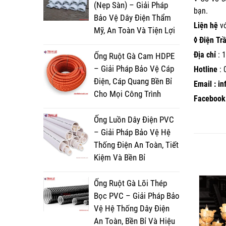
(Nẹp Sàn) – Giải Pháp
bạn.
Bảo Vệ Dây Điện Thẩm
Liện hệ
v
Mỹ, An Toàn Và Tiện Lợi
◊ Điện Tr
Địa chỉ
: 1
Ống Ruột Gà Cam HDPE
– Giải Pháp Bảo Vệ Cáp
Hotline
:
Điện, Cáp Quang Bền Bỉ
Email : i
Cho Mọi Công Trình
Facebook 
Ống Luồn Dây Điện PVC
– Giải Pháp Bảo Vệ Hệ
Thống Điện An Toàn, Tiết
Kiệm Và Bền Bỉ
Ống Ruột Gà Lõi Thép
Bọc PVC – Giải Pháp Bảo
Vệ Hệ Thống Dây Điện
An Toàn, Bền Bỉ Và Hiệu