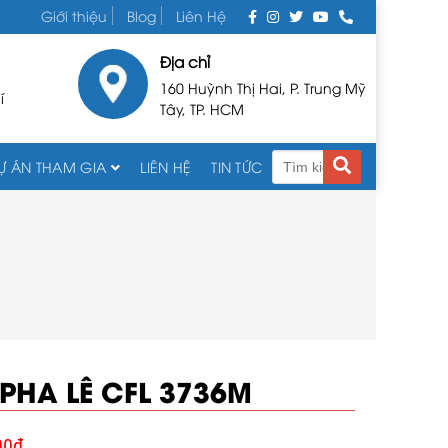
Giới thiệu
Blog
Liên Hệ
Địa chỉ
160 Huỳnh Thị Hai, P. Trung Mỹ
í
Tây, TP. HCM
Ự ÁN THAM GIA
LIÊN HỆ
TIN TỨC
PHA LÊ CFL 3736M
00
₫