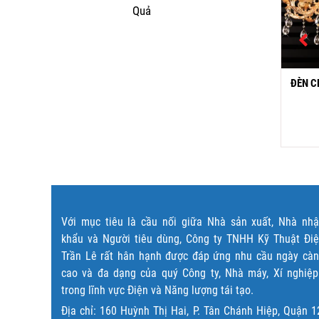
Quả
ĐÈN CHÙM NẾN CN
ĐÈN CHÙM ĐỒNG CĐ
ĐÈN C
6605/10+5
1245/24+6
12,570,000
₫
82,000,000
₫
Đọc tiếp
Đọc tiếp
Với mục tiêu là cầu nối giữa Nhà sản xuất, Nhà nh
khẩu và Người tiêu dùng, Công ty TNHH Kỹ Thuật Đi
Trần Lê rất hân hạnh được đáp ứng nhu cầu ngày cà
cao và đa dạng của quý Công ty, Nhà máy, Xí nghiệ
trong lĩnh vực Điện và Năng lượng tái tạo.
Địa chỉ: 160 Huỳnh Thị Hai, P. Tân Chánh Hiệp, Quận 1