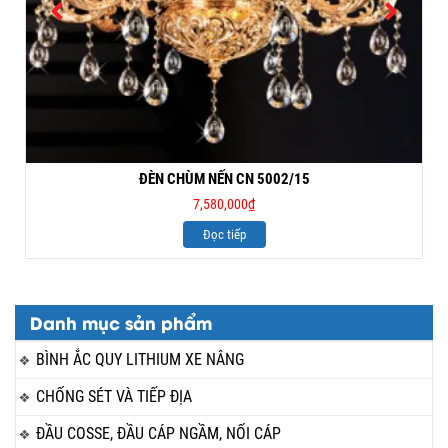
ĐÈN CHÙM NẾN CN 5002/15
7,580,000
₫
Đọc tiếp
Danh mục sản phẩm
BÌNH ẮC QUY LITHIUM XE NÂNG
CHỐNG SÉT VÀ TIẾP ĐỊA
ĐẦU COSSE, ĐẦU CÁP NGẦM, NỐI CÁP