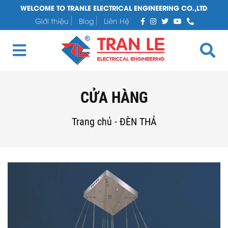
WELCOME TO TRANLE ELECTRICAL ENGINEERING CO.,LTD
Giới thiệu
Blog
Liên Hệ
CỬA HÀNG
Trang chủ
-
ĐÈN THẢ