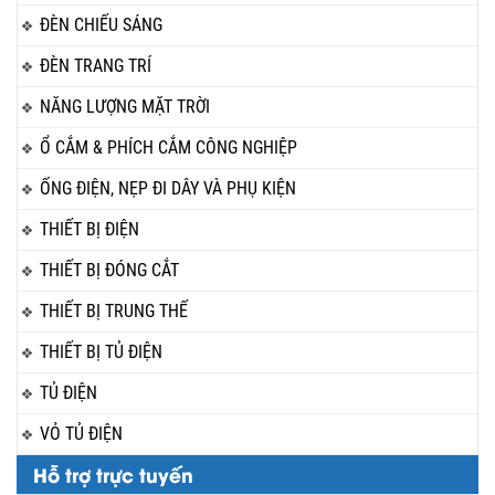
ĐÈN CHIẾU SÁNG
ĐÈN TRANG TRÍ
NĂNG LƯỢNG MẶT TRỜI
Ổ CẮM & PHÍCH CẮM CÔNG NGHIỆP
ỐNG ĐIỆN, NẸP ĐI DÂY VÀ PHỤ KIỆN
THIẾT BỊ ĐIỆN
THIẾT BỊ ĐÓNG CẮT
THIẾT BỊ TRUNG THẾ
THIẾT BỊ TỦ ĐIỆN
TỦ ĐIỆN
VỎ TỦ ĐIỆN
Hỗ trợ trực tuyến