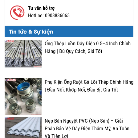
Tư vấn hỗ trợ
Hotline:
0903836065
Tin tức & Sự kiện
Ống Thép Luồn Dây Điện 0.5–4 Inch Chính
Hãng | Đủ Quy Cách, Giá Tốt
Phụ Kiện Ống Ruột Gà Lõi Thép Chính Hãng
| Đầu Nối, Khớp Nối, Đầu Bịt Giá Tốt
Nẹp Bán Nguyệt PVC (Nẹp Sàn) – Giải
Pháp Bảo Vệ Dây Điện Thẩm Mỹ, An Toàn
Và Tiện Lợi