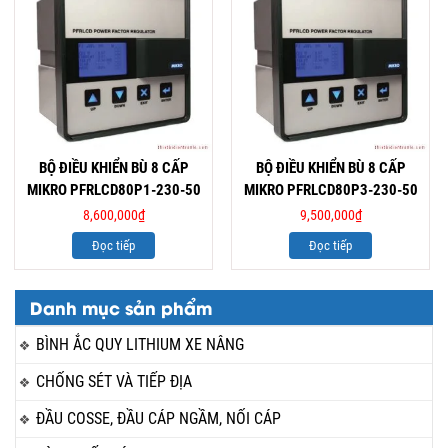
BỘ ĐIỀU KHIỂN BÙ 8 CẤP
BỘ ĐIỀU KHIỂN BÙ 8 CẤP
MIKRO PFRLCD80P1-230-50
MIKRO PFRLCD80P3-230-50
8,600,000
₫
9,500,000
₫
Đọc tiếp
Đọc tiếp
Danh mục sản phẩm
BÌNH ẮC QUY LITHIUM XE NÂNG
CHỐNG SÉT VÀ TIẾP ĐỊA
ĐẦU COSSE, ĐẦU CÁP NGẦM, NỐI CÁP