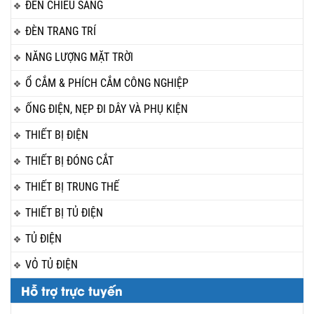
ĐÈN CHIẾU SÁNG
ĐÈN TRANG TRÍ
NĂNG LƯỢNG MẶT TRỜI
Ổ CẮM & PHÍCH CẮM CÔNG NGHIỆP
ỐNG ĐIỆN, NẸP ĐI DÂY VÀ PHỤ KIỆN
THIẾT BỊ ĐIỆN
THIẾT BỊ ĐÓNG CẮT
THIẾT BỊ TRUNG THẾ
THIẾT BỊ TỦ ĐIỆN
TỦ ĐIỆN
VỎ TỦ ĐIỆN
Hỗ trợ trực tuyến