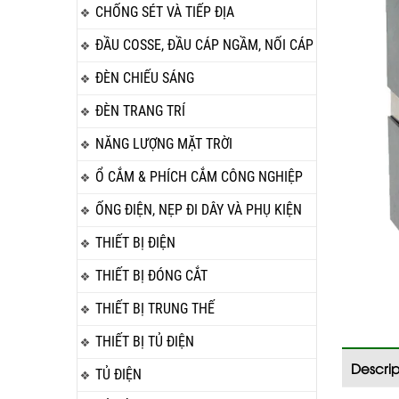
CHỐNG SÉT VÀ TIẾP ĐỊA
ĐẦU COSSE, ĐẦU CÁP NGẦM, NỐI CÁP
ĐÈN CHIẾU SÁNG
ĐÈN TRANG TRÍ
NĂNG LƯỢNG MẶT TRỜI
Ổ CẮM & PHÍCH CẮM CÔNG NGHIỆP
ỐNG ĐIỆN, NẸP ĐI DÂY VÀ PHỤ KIỆN
THIẾT BỊ ĐIỆN
THIẾT BỊ ĐÓNG CẮT
THIẾT BỊ TRUNG THẾ
THIẾT BỊ TỦ ĐIỆN
Descrip
TỦ ĐIỆN