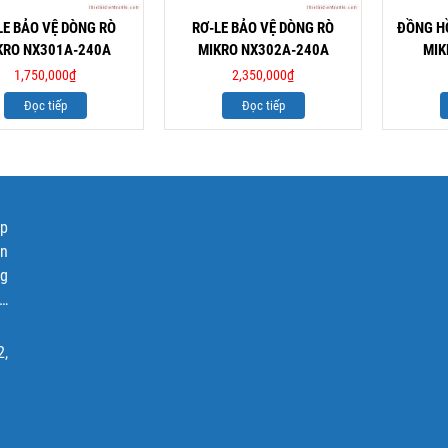
LE BẢO VỆ DÒNG RÒ
RƠ-LE BẢO VỆ DÒNG RÒ
ĐỒNG HỒ
KRO NX301A-240A
MIKRO NX302A-240A
MIK
1,750,000
₫
2,350,000
₫
Đọc tiếp
Đọc tiếp
ập
ện
ng
p…
2,