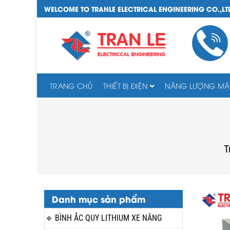
WELCOME TO TRANLE ELECTRICAL ENGINEERING CO.,LT
TRANG CHỦ
THIẾT BỊ ĐIỆN
NĂNG LƯỢNG MẶT
T
Danh mục sản phẩm
BÌNH ẮC QUY LITHIUM XE NÂNG