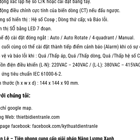
động xác lập hệ số C/K hoặc cài đặt bằng tay.
động điều chỉnh cực tính của biến dòng (CT) nếu đấu ngược.
ng số hiển thị : Hệ số Cosφ ; Dòng thứ cấp; và Báo lỗi.
n thị SỐ bằng LED 7 đoạn.
hế độ cài đặt đóng ngắt : Auto / Auto Rotate / 4-quadrant / Manual.
 cuối cùng có thể cài đặt thành tiếp điểm cảnh báo (Alarm) khi có sự
 vệ và báo lỗi khi : Quá /Thấp áp, Quá /Thấp dòng, Quá /Thấp hệ số 
ồn điện điều khiển (L-N): 220VAC – 240VAC / (L-L): 380VAC – 415VA
 ứng tiêu chuẩn IEC 61000-6-2.
h thước (h x w x d) : 144 x 144 x 90 mm.
với chúng tôi:
 chỉ google map.
ng Web:
thietbidientranle.com
page facebook:
facebook.com/kythuatdientranle
ần Lê – Tiên phong cung cấp giải pháp Năng Lượng Xanh