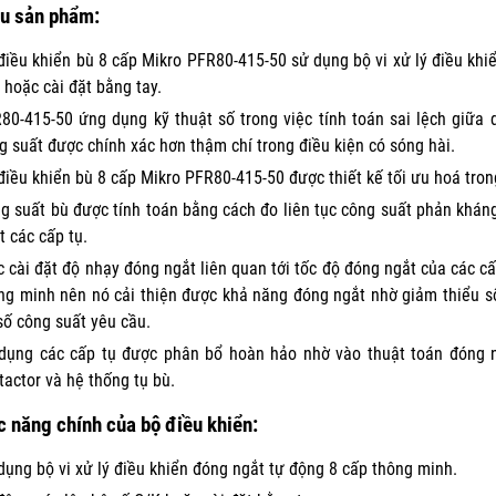
ệu sản phẩm:
điều khiển bù 8 cấp Mikro PFR80-415-50 sử dụng bộ vi xử lý điều khi
 hoặc cài đặt bằng tay.
80-415-50 ứng dụng kỹ thuật số trong việc tính toán sai lệch giữa 
g suất được chính xác hơn thậm chí trong điều kiện có sóng hài.
điều khiển bù 8 cấp Mikro PFR80-415-50 được thiết kế tối ưu hoá tron
g suất bù được tính toán bằng cách đo liên tục công suất phản khán
t các cấp tụ.
c cài đặt độ nhạy đóng ngắt liên quan tới tốc độ đóng ngắt của các c
ng minh nên nó cải thiện được khả năng đóng ngắt nhờ giảm thiểu
số công suất yêu cầu.
dụng các cấp tụ được phân bổ hoàn hảo nhờ vào thuật toán đóng n
tactor và hệ thống tụ bù.
 năng chính của bộ điều khiển:
dụng bộ vi xử lý điều khiển đóng ngắt tự động 8 cấp thông minh.