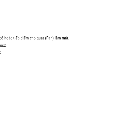
 cố hoặc tiếp điểm cho quạt (Fan) làm mát.
Cosφ.
C.