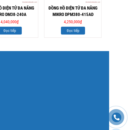
 ĐIỆN TỬ ĐA NĂNG
ĐỒNG HỒ ĐIỆN TỬ ĐA NĂNG
BỘ ĐIỀU 
RO DM38-240A
MIKRO DPM380-415AD
MIKRO 
4,040,000
₫
4,250,000
₫
4
Đọc tiếp
Đọc tiếp