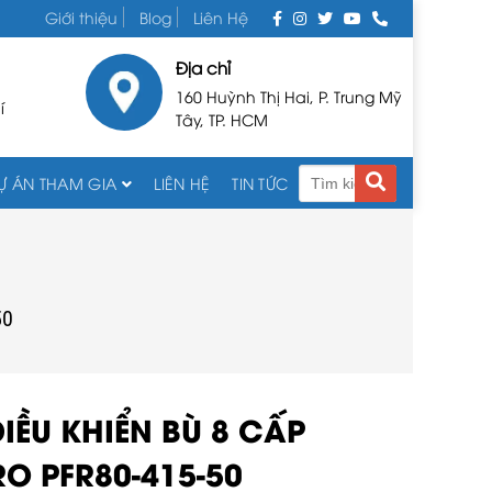
Giới thiệu
Blog
Liên Hệ
Địa chỉ
160 Huỳnh Thị Hai, P. Trung Mỹ
í
Tây, TP. HCM
Ự ÁN THAM GIA
LIÊN HỆ
TIN TỨC
50
IỀU KHIỂN BÙ 8 CẤP
O PFR80-415-50