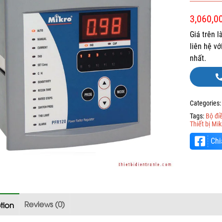
3,060,0
Giá trên 
liên hệ v
nhất.
Categories
Tags:
Bộ đi
Thiết bị Mik
Chi
Reviews (0)
tion