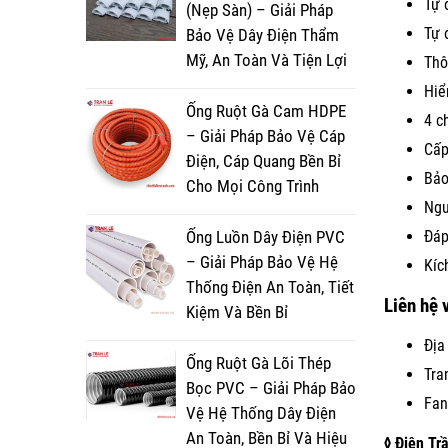
Tự 
(Nẹp Sàn) – Giải Pháp
Tự 
Bảo Vệ Dây Điện Thẩm
Mỹ, An Toàn Và Tiện Lợi
Thô
Hiể
Ống Ruột Gà Cam HDPE
4 c
– Giải Pháp Bảo Vệ Cáp
Cấp
Điện, Cáp Quang Bền Bỉ
Bảo
Cho Mọi Công Trình
Ngu
Ống Luồn Dây Điện PVC
Đáp
– Giải Pháp Bảo Vệ Hệ
Kíc
Thống Điện An Toàn, Tiết
Liên hệ 
Kiệm Và Bền Bỉ
Địa
Ống Ruột Gà Lõi Thép
Tra
Bọc PVC – Giải Pháp Bảo
Fan
Vệ Hệ Thống Dây Điện
An Toàn, Bền Bỉ Và Hiệu
◊ Điện Tr