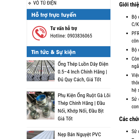
VỎ TỦ ĐIỆN
Giới thi
Hỗ trợ trực tuyến
Bộ 
C/K
Tư vấn hỗ trợ
PFR
Hotline:
0903836065
côn
Bộ 
Tin tức & Sự kiện
Côn
Ống Thép Luồn Dây Điện
ngắ
0.5–4 Inch Chính Hãng |
Việ
Đủ Quy Cách, Giá Tốt
thô
hệ 
Phụ Kiện Ống Ruột Gà Lõi
Sử 
Thép Chính Hãng | Đầu
con
Nối, Khớp Nối, Đầu Bịt
Giá Tốt
Các chức
Sử 
Nẹp Bán Nguyệt PVC