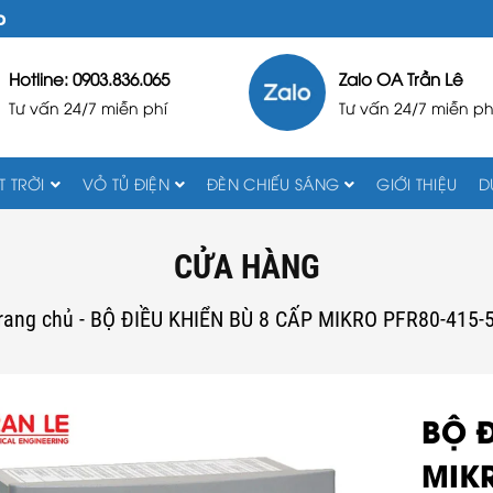
D
Hotline: 0903.836.065
Zalo OA Trần Lê
Tư vấn 24/7 miễn phí
Tư vấn 24/7 miễn ph
 TRỜI
VỎ TỦ ĐIỆN
ĐÈN CHIẾU SÁNG
GIỚI THIỆU
D
CỬA HÀNG
rang chủ
-
BỘ ĐIỀU KHIỂN BÙ 8 CẤP MIKRO PFR80-415-
BỘ Đ
MIKR