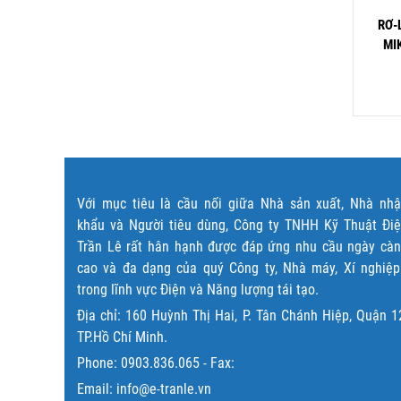
 ĐIỀU KHIỂN BÙ 8 CẤP
BỘ ĐIỀU KHIỂN NHIỆT ĐỘ
RƠ-
RO PFRLCD80P3-230-50
SELEC TC244AX
MI
9,500,000
₫
1,185,000
₫
Đọc tiếp
Đọc tiếp
Với mục tiêu là cầu nối giữa Nhà sản xuất, Nhà nh
khẩu và Người tiêu dùng, Công ty TNHH Kỹ Thuật Đi
Trần Lê rất hân hạnh được đáp ứng nhu cầu ngày cà
cao và đa dạng của quý Công ty, Nhà máy, Xí nghiệ
trong lĩnh vực Điện và Năng lượng tái tạo.
Địa chỉ: 160 Huỳnh Thị Hai, P. Tân Chánh Hiệp, Quận 1
TP.Hồ Chí Minh.
Phone:
0903.836.065
- Fax:
Email: info@e-tranle.vn