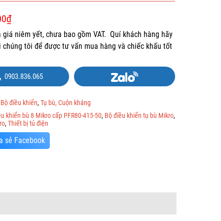
00
₫
là giá niêm yết, chưa bao gồm VAT. Quí khách hàng hãy
ới chúng tôi để được tư vấn mua hàng và chiếc khấu tốt
0903.836.065
:
Bộ điều khiển
,
Tụ bù, Cuộn kháng
ều khiển bù 8 Mikro cấp PFR80-415-50
,
Bộ điều khiển tụ bù Mikro
,
ro
,
Thiết bị tủ điện
a sẻ Facebook