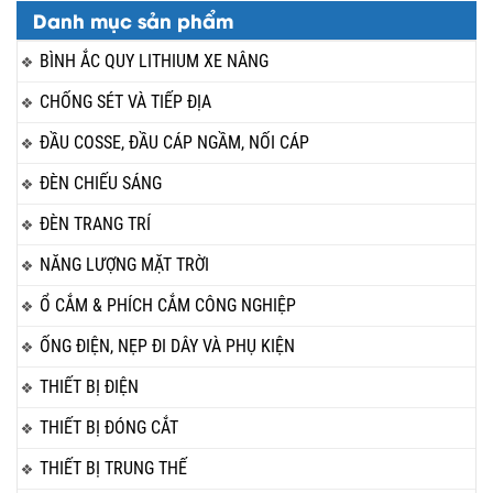
Danh mục sản phẩm
BÌNH ẮC QUY LITHIUM XE NÂNG
CHỐNG SÉT VÀ TIẾP ĐỊA
ĐẦU COSSE, ĐẦU CÁP NGẦM, NỐI CÁP
ĐÈN CHIẾU SÁNG
ĐÈN TRANG TRÍ
NĂNG LƯỢNG MẶT TRỜI
Ổ CẮM & PHÍCH CẮM CÔNG NGHIỆP
ỐNG ĐIỆN, NẸP ĐI DÂY VÀ PHỤ KIỆN
THIẾT BỊ ĐIỆN
THIẾT BỊ ĐÓNG CẮT
THIẾT BỊ TRUNG THẾ