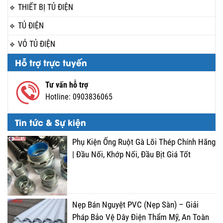
THIẾT BỊ TỦ ĐIỆN
TỦ ĐIỆN
VỎ TỦ ĐIỆN
Hỗ trợ trực tuyến
Tư vấn hỗ trợ
Hotline:
0903836065
Tin tức & Sự kiện
Phụ Kiện Ống Ruột Gà Lõi Thép Chính Hãng
| Đầu Nối, Khớp Nối, Đầu Bịt Giá Tốt
Nẹp Bán Nguyệt PVC (Nẹp Sàn) – Giải
Pháp Bảo Vệ Dây Điện Thẩm Mỹ, An Toàn