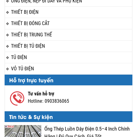
ỐNG ĐIỆN, NẸP ĐI DÂY VÀ PHỤ KIỆN
THIẾT BỊ ĐIỆN
THIẾT BỊ ĐÓNG CẮT
THIẾT BỊ TRUNG THẾ
THIẾT BỊ TỦ ĐIỆN
TỦ ĐIỆN
VỎ TỦ ĐIỆN
Hỗ trợ trực tuyến
Tư vấn hỗ trợ
Hotline:
0903836065
Tin tức & Sự kiện
Ống Thép Luồn Dây Điện 0.5–4 Inch Chính
Hãng | Đủ Quy Cách, Giá Tốt