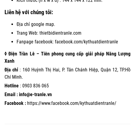
Kích thước (h x w x d) : 144 x 144 x 122 mm.
Liên hệ với chúng tôi:
Địa chỉ google map.
Trang Web:
thietbidientranle.com
Fanpage facebook:
facebook.com/kythuatdientranle
◊ Điện Trần Lê – Tiên phong cung cấp giải pháp Năng Lượng
Xanh
Địa chỉ
: 160 Huỳnh Thị Hai, P. Tân Chánh Hiệp, Quận 12, TP.Hồ
Chí Minh.
Hotline
:
0903 836 065
Email : info@e-tranle.vn
Facebook :
https://www.facebook.com/kythuatdientranle/