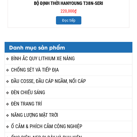
BỘ ĐỊNH THỜI HANYOUNG T38N-SERI
220,000
₫
Đọc tiếp
Danh mục sản phẩm
BÌNH ẮC QUY LITHIUM XE NÂNG
CHỐNG SÉT VÀ TIẾP ĐỊA
ĐẦU COSSE, ĐẦU CÁP NGẦM, NỐI CÁP
ĐÈN CHIẾU SÁNG
ĐÈN TRANG TRÍ
NĂNG LƯỢNG MẶT TRỜI
Ổ CẮM & PHÍCH CẮM CÔNG NGHIỆP