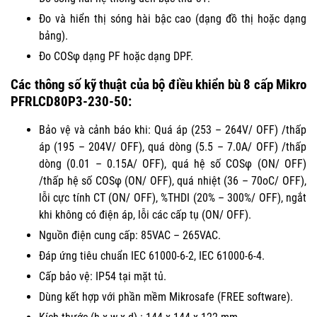
Đo và hiển thị sóng hài bậc cao (dạng đồ thị hoặc dạng
bảng).
Đo COSφ dạng PF hoặc dạng DPF.
Các thông số kỹ thuật của bộ điều khiển
bù 8 cấp Mikro
PFRLCD80P3-230-50
:
Bảo vệ và cảnh báo khi: Quá áp (253 – 264V/ OFF) /thấp
áp (195 – 204V/ OFF), quá dòng (5.5 – 7.0A/ OFF) /thấp
dòng (0.01 – 0.15A/ OFF), quá hệ số COSφ (ON/ OFF)
/thấp hệ số COSφ (ON/ OFF), quá nhiệt (36 – 70oC/ OFF),
lỗi cực tính CT (ON/ OFF), %THDI (20% – 300%/ OFF), ngắt
khi không có điện áp, lỗi các cấp tụ (ON/ OFF).
Nguồn điện cung cấp: 85VAC – 265VAC.
Đáp ứng tiêu chuẩn IEC 61000-6-2, IEC 61000-6-4.
Cấp bảo vệ: IP54 tại mặt tủ.
Dùng kết hợp với phần mềm Mikrosafe (FREE software).