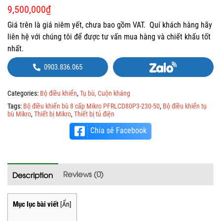
9,500,000
₫
Giá trên là giá niêm yết, chưa bao gồm VAT. Quí khách hàng hãy
liên hệ với chúng tôi để được tư vấn mua hàng và chiết khấu tốt
nhất.
0903.836.065
Categories:
Bộ điều khiển
,
Tụ bù, Cuộn kháng
Tags:
Bộ điều khiển bù 8 cấp Mikro PFRLCD80P3-230-50
,
Bộ điều khiển tụ
bù Mikro
,
Thiết bị Mikro
,
Thiết bị tủ điện
Chia sẻ Facebook
Reviews (0)
Description
Mục lục bài viết
[
Ẩn
]