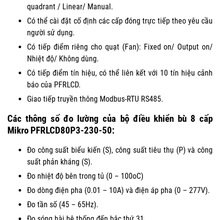
quadrant / Linear/ Manual.
Có thể cài đặt cố định các cấp đóng trực tiếp theo yêu cầu
người sử dụng.
Có tiếp điểm riêng cho quạt (Fan): Fixed on/ Output on/
Nhiệt độ/ Không dùng.
Có tiếp điểm tín hiệu, có thể liên kết với 10 tín hiệu cảnh
báo của PFRLCD.
Giao tiếp truyền thông Modbus-RTU RS485.
Các thông số đo lường của bộ điều khiển bù 8 cấp
Mikro PFRLCD80P3-230-50:
Đo công suất biểu kiến (S), công suất tiêu thụ (P) và công
suất phản kháng (S).
Đo nhiệt độ bên trong tủ (0 – 100oC)
Đo dòng điện pha (0.01 – 10A) và điện áp pha (0 – 277V).
Đo tần số (45 – 65Hz).
Đo sóng hài hệ thống đến bậc thứ 31.