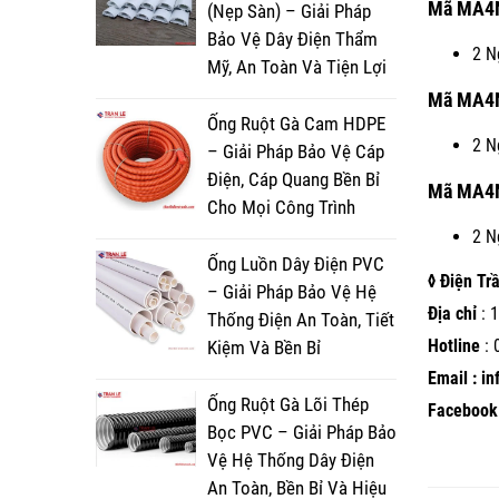
Mã MA4
(Nẹp Sàn) – Giải Pháp
Bảo Vệ Dây Điện Thẩm
2 N
Mỹ, An Toàn Và Tiện Lợi
Mã MA4
Ống Ruột Gà Cam HDPE
2 N
– Giải Pháp Bảo Vệ Cáp
Điện, Cáp Quang Bền Bỉ
Mã MA4
Cho Mọi Công Trình
2 N
Ống Luồn Dây Điện PVC
◊ Điện Tr
– Giải Pháp Bảo Vệ Hệ
Địa chỉ
: 1
Thống Điện An Toàn, Tiết
Hotline
:
Kiệm Và Bền Bỉ
Email : i
Ống Ruột Gà Lõi Thép
Facebook 
Bọc PVC – Giải Pháp Bảo
Vệ Hệ Thống Dây Điện
An Toàn, Bền Bỉ Và Hiệu