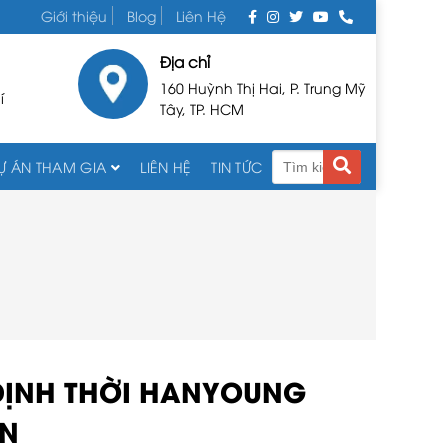
Giới thiệu
Blog
Liên Hệ
Địa chỉ
160 Huỳnh Thị Hai, P. Trung Mỹ
í
Tây, TP. HCM
Ự ÁN THAM GIA
LIÊN HỆ
TIN TỨC
ĐỊNH THỜI HANYOUNG
N