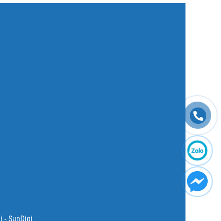
 - SunDigi