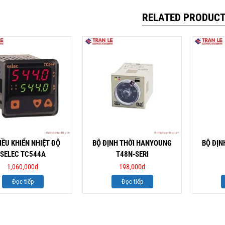
RELATED PRODUC
IỀU KHIỂN NHIỆT ĐỘ
BỘ ĐỊNH THỜI HANYOUNG
BỘ ĐỊN
SELEC TC544A
T48N-SERI
1,060,000
₫
198,000
₫
Đọc tiếp
Đọc tiếp