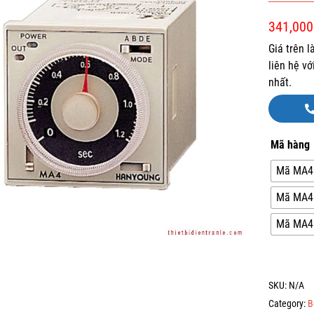
341,000
Giá trên 
liên hệ v
nhất.
Mã hàng
Mã MA4N
Mã MA4N
Mã MA4N
SKU:
N/A
Category:
B