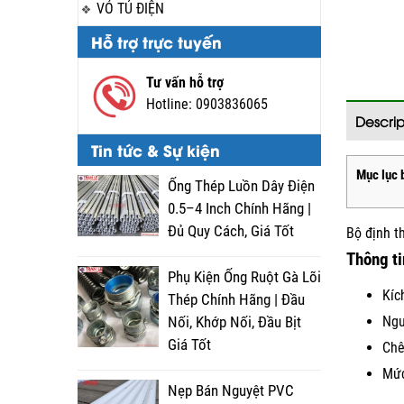
VỎ TỦ ĐIỆN
Hỗ trợ trực tuyến
Tư vấn hỗ trợ
Hotline:
0903836065
Descrip
Tin tức & Sự kiện
Mục lục b
Ống Thép Luồn Dây Điện
0.5–4 Inch Chính Hãng |
Đủ Quy Cách, Giá Tốt
Bộ định t
Thông t
Phụ Kiện Ống Ruột Gà Lõi
Kíc
Thép Chính Hãng | Đầu
Ngu
Nối, Khớp Nối, Đầu Bịt
Giá Tốt
Chê
Mức
Nẹp Bán Nguyệt PVC