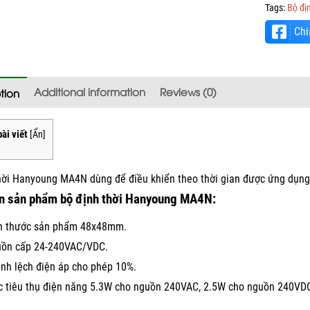
Tags:
Bộ địn
Chi
Additional information
Reviews (0)
tion
ài viết
[
Ẩn
]
hời Hanyoung MA4N dùng để điều khiển theo thời gian được ứng dụng
in sản phẩm bộ định thời Hanyoung MA4N:
h thước sản phẩm 48x48mm.
ồn cấp 24-240VAC/VDC.
nh lệch điện áp cho phép 10%.
 tiêu thụ điện năng 5.3W cho nguồn 240VAC, 2.5W cho nguồn 240VD