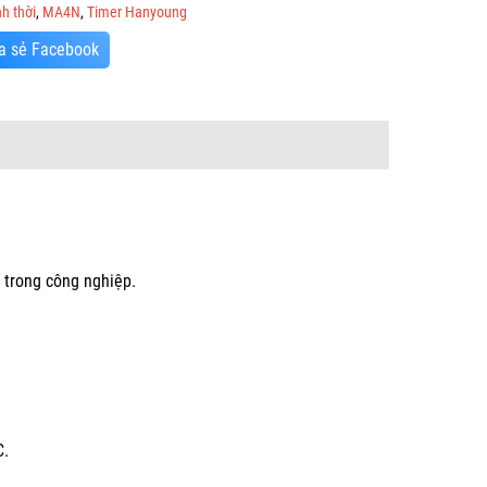
h thời
,
MA4N
,
Timer Hanyoung
a sẻ Facebook
 trong công nghiệp.
C.