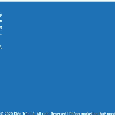
ập
ện
ng
p…
2,
 © 2020 Điện Trần Lê. All right Reserved |
Phòng marketing thuê ngoài