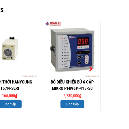
TS
H THỜI HANYOUNG
BỘ ĐIỀU KHIỂN BÙ 6 CẤP
BỘ ĐỊ
T57N-SERI
MIKRO PFR96P-415-50
HANYO
165,000
₫
2,730,000
₫
Đọc tiếp
Đọc tiếp