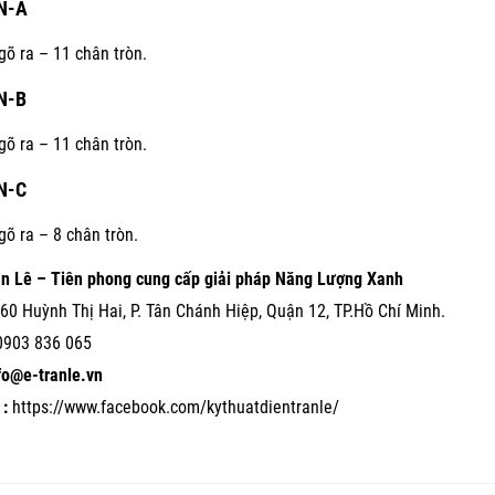
N-A
gõ ra – 11 chân tròn.
N-B
gõ ra – 11 chân tròn.
N-C
gõ ra – 8 chân tròn.
ần Lê – Tiên phong cung cấp giải pháp Năng Lượng Xanh
60 Huỳnh Thị Hai, P. Tân Chánh Hiệp, Quận 12, TP.Hồ Chí Minh.
0903 836 065
nfo@e-tranle.vn
:
https://www.facebook.com/kythuatdientranle/