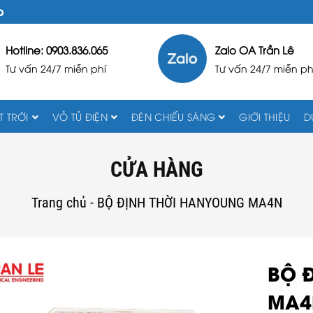
D
Hotline: 0903.836.065
Zalo OA Trần Lê
Tư vấn 24/7 miễn phí
Tư vấn 24/7 miễn ph
 TRỜI
VỎ TỦ ĐIỆN
ĐÈN CHIẾU SÁNG
GIỚI THIỆU
D
CỬA HÀNG
Trang chủ
-
BỘ ĐỊNH THỜI HANYOUNG MA4N
BỘ 
MA4