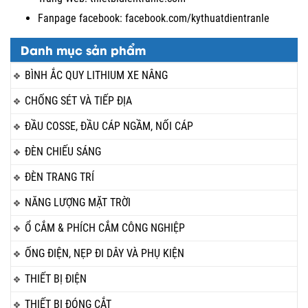
Fanpage facebook:
facebook.com/kythuatdientranle
Danh mục sản phẩm
BÌNH ẮC QUY LITHIUM XE NÂNG
CHỐNG SÉT VÀ TIẾP ĐỊA
ĐẦU COSSE, ĐẦU CÁP NGẦM, NỐI CÁP
ĐÈN CHIẾU SÁNG
ĐÈN TRANG TRÍ
NĂNG LƯỢNG MẶT TRỜI
Ổ CẮM & PHÍCH CẮM CÔNG NGHIỆP
ỐNG ĐIỆN, NẸP ĐI DÂY VÀ PHỤ KIỆN
THIẾT BỊ ĐIỆN
THIẾT BỊ ĐÓNG CẮT