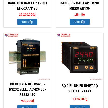
BẢNG ĐÈN BÁO LẬP TRÌNH
BẢNG ĐÈN BÁO LẬP TRÌNH
MIKRO AN128
MIKRO AN136
29,200,000
₫
Liên Hệ
Đọc tiếp
Đọc tiếp
BỘ CHUYỂN ĐỔI RS485-
BỘ ĐIỀU KHIỂN NHIỆT ĐỘ
RS232 SELEC AC-RS485-
SELEC TC244AX
RS232-ISO
1,185,000
₫
900,000
₫