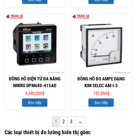
ĐỒNG HỒ ĐIỆN TỬ ĐA NĂNG
ĐỒNG HỒ ĐO AMPE DẠNG
MIKRO DPM680-415AD
KIM SELEC AM-I-3
9,680,000
₫
157,000
₫
Đọc tiếp
Đọc tiếp
1
2
3
→
Các loại thiết bị đo lường hiển thị gồm: