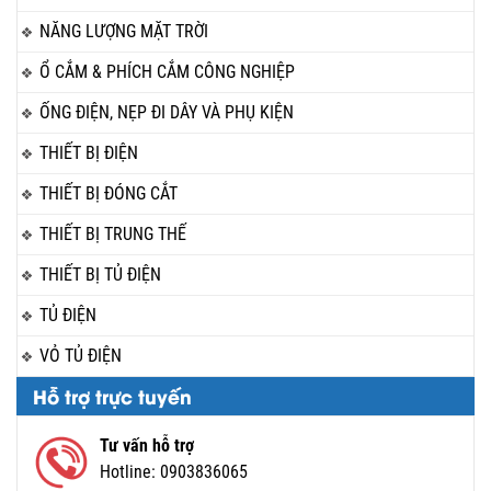
NĂNG LƯỢNG MẶT TRỜI
Ổ CẮM & PHÍCH CẮM CÔNG NGHIỆP
ỐNG ĐIỆN, NẸP ĐI DÂY VÀ PHỤ KIỆN
THIẾT BỊ ĐIỆN
THIẾT BỊ ĐÓNG CẮT
THIẾT BỊ TRUNG THẾ
THIẾT BỊ TỦ ĐIỆN
TỦ ĐIỆN
VỎ TỦ ĐIỆN
Hỗ trợ trực tuyến
Tư vấn hỗ trợ
Hotline:
0903836065