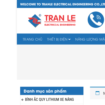
WELCOME TO TRANLE ELECTRICAL ENGINEERING CO.,LT
TRANG CHỦ
THIẾT BỊ ĐIỆN
NĂNG LƯỢNG MẶT
Danh mục sản phẩm
N
BÌNH ẮC QUY LITHIUM XE NÂNG