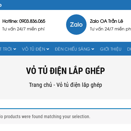
D
Hotline: 0903.836.065
Zalo OA Trần Lê
Tư vấn 24/7 miễn phí
Tư vấn 24/7 miễn ph
 TRỜI
VỎ TỦ ĐIỆN
ĐÈN CHIẾU SÁNG
GIỚI THIỆU
D
VỎ TỦ ĐIỆN LẮP GHÉP
Trang chủ
-
Vỏ tủ điện lắp ghép
o products were found matching your selection.