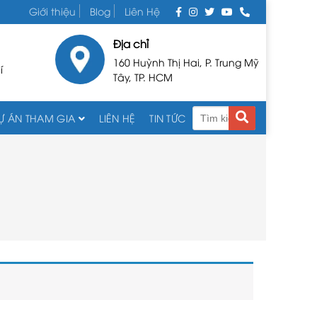
Giới thiệu
Blog
Liên Hệ
Địa chỉ
160 Huỳnh Thị Hai, P. Trung Mỹ
í
Tây, TP. HCM
Ự ÁN THAM GIA
LIÊN HỆ
TIN TỨC