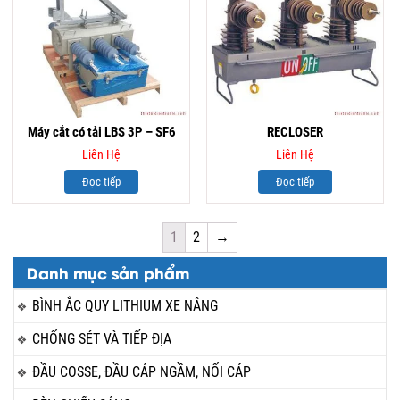
Máy cắt có tải LBS 3P – SF6
RECLOSER
Liên Hệ
Liên Hệ
Đọc tiếp
Đọc tiếp
1
2
→
Danh mục sản phẩm
BÌNH ẮC QUY LITHIUM XE NÂNG
CHỐNG SÉT VÀ TIẾP ĐỊA
ĐẦU COSSE, ĐẦU CÁP NGẦM, NỐI CÁP