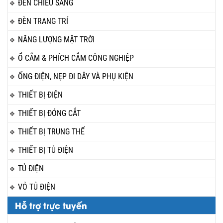
ĐÈN CHIẾU SÁNG
ĐÈN TRANG TRÍ
NĂNG LƯỢNG MẶT TRỜI
Ổ CẮM & PHÍCH CẮM CÔNG NGHIỆP
ỐNG ĐIỆN, NẸP ĐI DÂY VÀ PHỤ KIỆN
THIẾT BỊ ĐIỆN
THIẾT BỊ ĐÓNG CẮT
THIẾT BỊ TRUNG THẾ
THIẾT BỊ TỦ ĐIỆN
TỦ ĐIỆN
VỎ TỦ ĐIỆN
Hỗ trợ trực tuyến