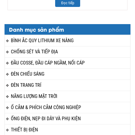
Đọc tiếp
Danh mục sản phẩm
BÌNH ẮC QUY LITHIUM XE NÂNG
CHỐNG SÉT VÀ TIẾP ĐỊA
ĐẦU COSSE, ĐẦU CÁP NGẦM, NỐI CÁP
ĐÈN CHIẾU SÁNG
ĐÈN TRANG TRÍ
NĂNG LƯỢNG MẶT TRỜI
Ổ CẮM & PHÍCH CẮM CÔNG NGHIỆP
ỐNG ĐIỆN, NẸP ĐI DÂY VÀ PHỤ KIỆN
THIẾT BỊ ĐIỆN