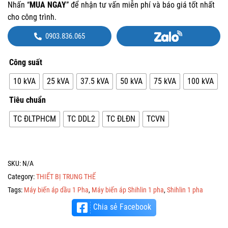
Nhấn “
MUA NGAY
” để nhận tư vấn miễn phí và báo giá tốt nhất
cho công trình.
0903.836.065
Công suất
10 kVA
25 kVA
37.5 kVA
50 kVA
75 kVA
100 kVA
Tiêu chuẩn
TC ĐLTPHCM
TC DDL2
TC ĐLĐN
TCVN
SKU:
N/A
Category:
THIẾT BỊ TRUNG THẾ
Tags:
Máy biến áp dầu 1 Pha
,
Máy biến áp Shihlin 1 pha
,
Shihlin 1 pha
Chia sẻ Facebook