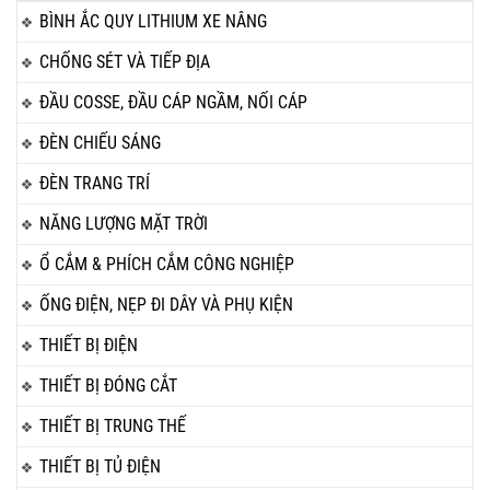
BÌNH ẮC QUY LITHIUM XE NÂNG
CHỐNG SÉT VÀ TIẾP ĐỊA
ĐẦU COSSE, ĐẦU CÁP NGẦM, NỐI CÁP
ĐÈN CHIẾU SÁNG
ĐÈN TRANG TRÍ
NĂNG LƯỢNG MẶT TRỜI
Ổ CẮM & PHÍCH CẮM CÔNG NGHIỆP
ỐNG ĐIỆN, NẸP ĐI DÂY VÀ PHỤ KIỆN
THIẾT BỊ ĐIỆN
THIẾT BỊ ĐÓNG CẮT
THIẾT BỊ TRUNG THẾ
THIẾT BỊ TỦ ĐIỆN