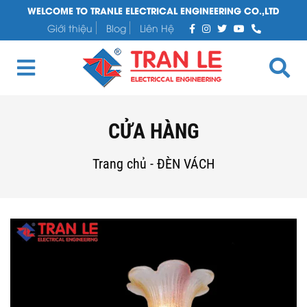
WELCOME TO TRANLE ELECTRICAL ENGINEERING CO.,LTD
Giới thiệu
Blog
Liên Hệ
CỬA HÀNG
Trang chủ
-
ĐÈN VÁCH