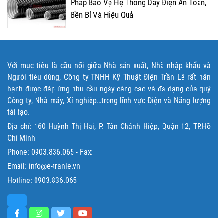
Pháp Bảo Vệ Hệ Thống Dây Điện An Toàn,
Bền Bỉ Và Hiệu Quả
Với mục tiêu là cầu nối giữa Nhà sản xuất, Nhà nhập khẩu và
Người tiêu dùng, Công ty TNHH Kỹ Thuật Điện Trần Lê rất hân
hạnh được đáp ứng nhu cầu ngày càng cao và đa dạng của quý
Công ty, Nhà máy, Xí nghiệp…trong lĩnh vực Điện và Năng lượng
tái tạo.
Địa chỉ: 160 Huỳnh Thị Hai, P. Tân Chánh Hiệp, Quận 12, TP.Hồ
Chí Minh.
Phone:
0903.836.065
- Fax:
Email: info@e-tranle.vn
Hotline:
0903.836.065