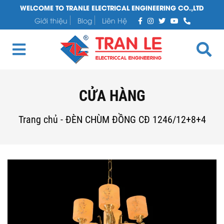
WELCOME TO TRANLE ELECTRICAL ENGINEERING CO.,LTD
Giới thiệu
Blog
Liên Hệ
CỬA HÀNG
Trang chủ
-
ĐÈN CHÙM ĐỒNG CĐ 1246/12+8+4