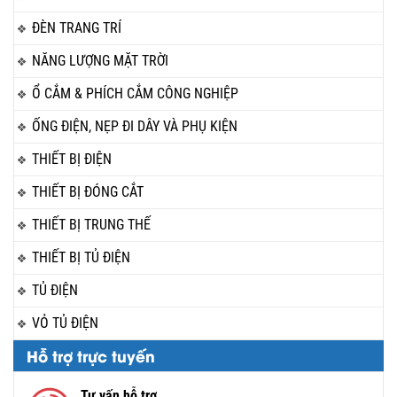
ĐÈN TRANG TRÍ
NĂNG LƯỢNG MẶT TRỜI
Ổ CẮM & PHÍCH CẮM CÔNG NGHIỆP
ỐNG ĐIỆN, NẸP ĐI DÂY VÀ PHỤ KIỆN
THIẾT BỊ ĐIỆN
THIẾT BỊ ĐÓNG CẮT
THIẾT BỊ TRUNG THẾ
THIẾT BỊ TỦ ĐIỆN
TỦ ĐIỆN
VỎ TỦ ĐIỆN
Hỗ trợ trực tuyến
Tư vấn hỗ trợ