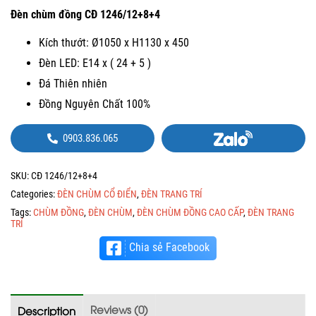
Đèn chùm đồng CĐ 1246/12+8+4
Kích thướt: Ø1050 x H1130 x 450
Đèn LED: E14 x ( 24 + 5 )
Đá Thiên nhiên
Đồng Nguyên Chất 100%
0903.836.065
SKU:
CĐ 1246/12+8+4
Categories:
ĐÈN CHÙM CỔ ĐIỂN
,
ĐÈN TRANG TRÍ
Tags:
CHÙM ĐỒNG
,
ĐÈN CHÙM
,
ĐÈN CHÙM ĐỒNG CAO CẤP
,
ĐÈN TRANG
TRÍ
Chia sẻ Facebook
Reviews (0)
Description