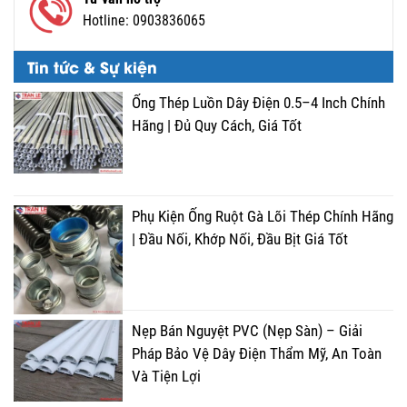
Hotline:
0903836065
Tin tức & Sự kiện
Ống Thép Luồn Dây Điện 0.5–4 Inch Chính
Hãng | Đủ Quy Cách, Giá Tốt
Phụ Kiện Ống Ruột Gà Lõi Thép Chính Hãng
| Đầu Nối, Khớp Nối, Đầu Bịt Giá Tốt
Nẹp Bán Nguyệt PVC (Nẹp Sàn) – Giải
Pháp Bảo Vệ Dây Điện Thẩm Mỹ, An Toàn
Và Tiện Lợi