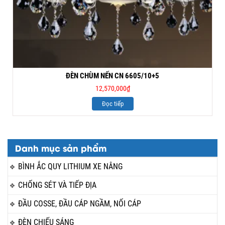
ĐÈN CHÙM NẾN CN 6605/10+5
12,570,000
₫
Đọc tiếp
Danh mục sản phẩm
BÌNH ẮC QUY LITHIUM XE NÂNG
CHỐNG SÉT VÀ TIẾP ĐỊA
ĐẦU COSSE, ĐẦU CÁP NGẦM, NỐI CÁP
ĐÈN CHIẾU SÁNG