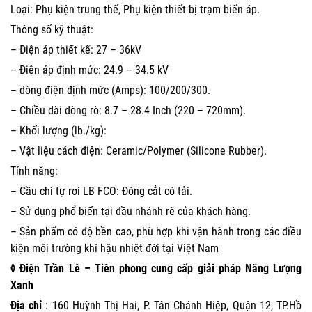
Loại: Phụ kiện trung thế, Phụ kiện thiết bị trạm biến áp.
Thông số kỹ thuật:
– Điện áp thiết kế: 27 – 36kV
– Điện áp định mức: 24.9 – 34.5 kV
– dòng điện định mức (Amps): 100/200/300.
– Chiều dài dòng rò: 8.7 – 28.4 Inch (220 – 720mm).
– Khối lượng (lb./kg):
– Vật liệu cách điện: Ceramic/Polymer (Silicone Rubber).
Tính năng:
– Cầu chì tự rơi LB FCO: Đóng cắt có tải.
– Sử dụng phổ biến tại đầu nhánh rẽ của khách hàng.
– Sản phẩm có độ bền cao, phù hợp khi vận hành trong các điều
kiện môi trường khí hậu nhiệt đới tại Việt Nam
◊ Điện Trần Lê – Tiên phong cung cấp giải pháp Năng Lượng
Xanh
Địa chỉ
: 160 Huỳnh Thị Hai, P. Tân Chánh Hiệp, Quận 12, TP.Hồ