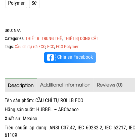
Polymer
Sứ
SKU:
N/A
Categories:
THIẾT BỊ TRUNG THẾ
,
THIẾT BỊ ĐÓNG CẮT
Tags:
Cầu chì tự rơi FCO
,
FCO
,
FCO Polymer
Chia sẻ Facebook
Additional information
Reviews (0)
Description
Tên sản phẩm: CẦU CHÌ TỰ RƠI LB FCO
Hãng sản xuất: HUBBEL – ABChance
Xuất sư: Mexico.
Tiêu chuẩn áp dụng: ANSI C37.42, IEC 60282-2, IEC 62217, IEC
61109