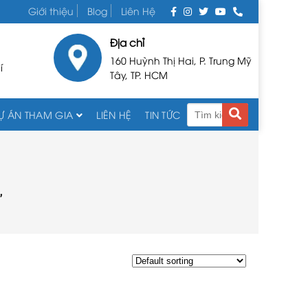
Giới thiệu
Blog
Liên Hệ
Địa chỉ
160 Huỳnh Thị Hai, P. Trung Mỹ
í
Tây, TP. HCM
Ự ÁN THAM GIA
LIÊN HỆ
TIN TỨC
”