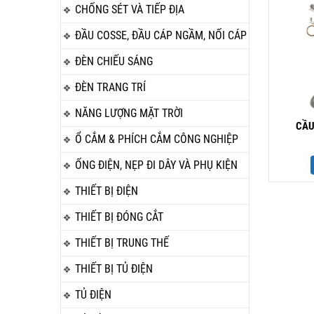
CHỐNG SÉT VÀ TIẾP ĐỊA
ĐẦU COSSE, ĐẦU CÁP NGẦM, NỐI CÁP
ĐÈN CHIẾU SÁNG
ĐÈN TRANG TRÍ
NĂNG LƯỢNG MẶT TRỜI
CẦU
Ổ CẮM & PHÍCH CẮM CÔNG NGHIỆP
ỐNG ĐIỆN, NẸP ĐI DÂY VÀ PHỤ KIỆN
THIẾT BỊ ĐIỆN
THIẾT BỊ ĐÓNG CẮT
THIẾT BỊ TRUNG THẾ
THIẾT BỊ TỦ ĐIỆN
TỦ ĐIỆN