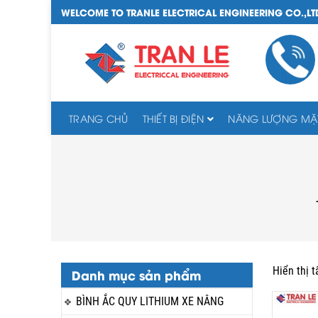
WELCOME TO TRANLE ELECTRICAL ENGINEERING CO.,LT
TRANG CHỦ
THIẾT BỊ ĐIỆN
NĂNG LƯỢNG MẶT
Hiển thị t
Danh mục sản phẩm
BÌNH ẮC QUY LITHIUM XE NÂNG