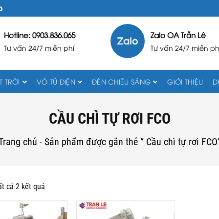
D
Hotline: 0903.836.065
Zalo OA Trần Lê
Tư vấn 24/7 miễn phí
Tư vấn 24/7 miễn ph
 TRỜI
VỎ TỦ ĐIỆN
ĐÈN CHIẾU SÁNG
GIỚI THIỆU
D
CẦU CHÌ TỰ RƠI FCO
Trang chủ
-
Sản phẩm được gắn thẻ “ Cầu chì tự rơi FCO
ất cả 2 kết quả