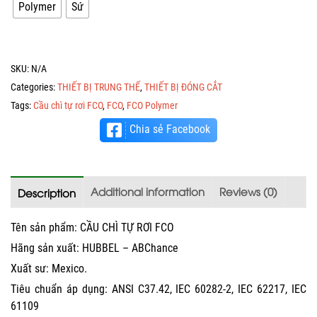
Polymer
Sứ
SKU:
N/A
Categories:
THIẾT BỊ TRUNG THẾ
,
THIẾT BỊ ĐÓNG CẮT
Tags:
Cầu chì tự rơi FCO
,
FCO
,
FCO Polymer
Chia sẻ Facebook
Additional information
Reviews (0)
Description
Tên sản phẩm: CẦU CHÌ TỰ RƠI FCO
Hãng sản xuất: HUBBEL – ABChance
Xuất sư: Mexico.
Tiêu chuẩn áp dụng: ANSI C37.42, IEC 60282-2, IEC 62217, IEC
61109