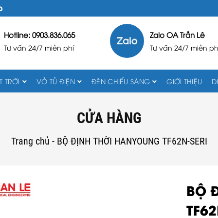
D
Hotline: 0903.836.065
Zalo OA Trần Lê
Tư vấn 24/7 miễn phí
Tư vấn 24/7 miễn ph
 TRỜI
VỎ TỦ ĐIỆN
ĐÈN CHIẾU SÁNG
GIỚI THIỆU
D
CỬA HÀNG
Trang chủ
-
BỘ ĐỊNH THỜI HANYOUNG TF62N-SERI
BỘ 
TF62