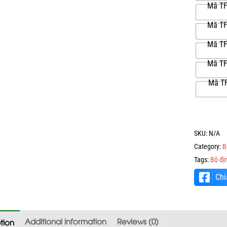
Mã TF
Mã TF
Mã TF
Mã TF
Mã TF
SKU:
N/A
Category:
B
Tags:
Bộ địn
Chi
Additional information
Reviews (0)
tion