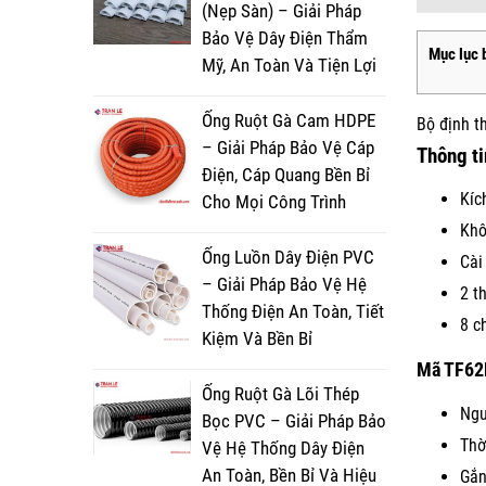
(Nẹp Sàn) – Giải Pháp
Bảo Vệ Dây Điện Thẩm
Mục lục b
Mỹ, An Toàn Và Tiện Lợi
Ống Ruột Gà Cam HDPE
Bộ định t
– Giải Pháp Bảo Vệ Cáp
Thông ti
Điện, Cáp Quang Bền Bỉ
Kíc
Cho Mọi Công Trình
Khô
Ống Luồn Dây Điện PVC
Cài
– Giải Pháp Bảo Vệ Hệ
2 t
Thống Điện An Toàn, Tiết
8 c
Kiệm Và Bền Bỉ
Mã TF62
Ống Ruột Gà Lõi Thép
Ngu
Bọc PVC – Giải Pháp Bảo
Thờ
Vệ Hệ Thống Dây Điện
An Toàn, Bền Bỉ Và Hiệu
Gắn