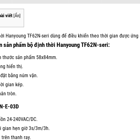
ài viết
[
Ẩn
]
hời Hanyoung TF62N-seri dùng để điều khiển theo thời gian được ứng
n sản phẩm bộ định thời Hanyoung TF62N-seri:
h thước sản phẩm 58x84mm.
ng hiển thị.
 đặt bằng núm vặn.
hời gian kép.
hân tròn.
N-E-03D
ồn 24-240VAC/DC.
i gian hẹn giờ 3s/3m/3h.
 trên thanh ray.