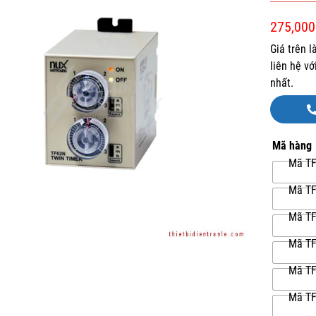
275,000
Giá trên 
liên hệ v
nhất.
Mã hàng
Mã TF
Mã TF
Mã TF
Mã TF
Mã TF
Mã TF