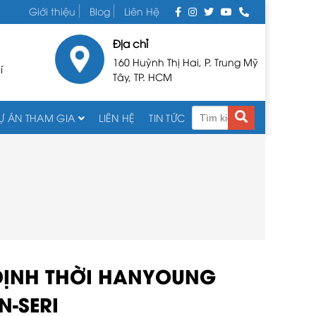
Giới thiệu
Blog
Liên Hệ
Địa chỉ
160 Huỳnh Thị Hai, P. Trung Mỹ
í
Tây, TP. HCM
Ự ÁN THAM GIA
LIÊN HỆ
TIN TỨC
ĐỊNH THỜI HANYOUNG
N-SERI