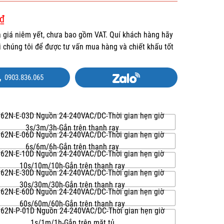
₫
là giá niêm yết, chưa bao gồm VAT. Quí khách hàng hãy
ới chúng tôi để được tư vấn mua hàng và chiết khấu tốt
0903.836.065
62N-E-03D Nguồn 24-240VAC/DC-Thời gian hẹn giờ
3s/3m/3h-Gắn trên thanh ray
62N-E-06D Nguồn 24-240VAC/DC-Thời gian hẹn giờ
6s/6m/6h-Gắn trên thanh ray
62N-E-10D Nguồn 24-240VAC/DC-Thời gian hẹn giờ
10s/10m/10h-Gắn trên thanh ray
62N-E-30D Nguồn 24-240VAC/DC-Thời gian hẹn giờ
30s/30m/30h-Gắn trên thanh ray
62N-E-60D Nguồn 24-240VAC/DC-Thời gian hẹn giờ
60s/60m/60h-Gắn trên thanh ray
62N-P-01D Nguồn 24-240VAC/DC-Thời gian hẹn giờ
1s/1m/1h-Gắn trên mặt tủ