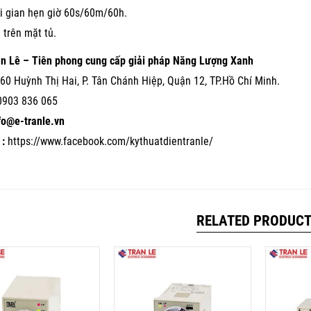
i gian hẹn giờ 60s/60m/60h.
 trên mặt tủ.
ần Lê – Tiên phong cung cấp giải pháp Năng Lượng Xanh
60 Huỳnh Thị Hai, P. Tân Chánh Hiệp, Quận 12, TP.Hồ Chí Minh.
0903 836 065
nfo@e-tranle.vn
:
https://www.facebook.com/kythuatdientranle/
RELATED PRODUC