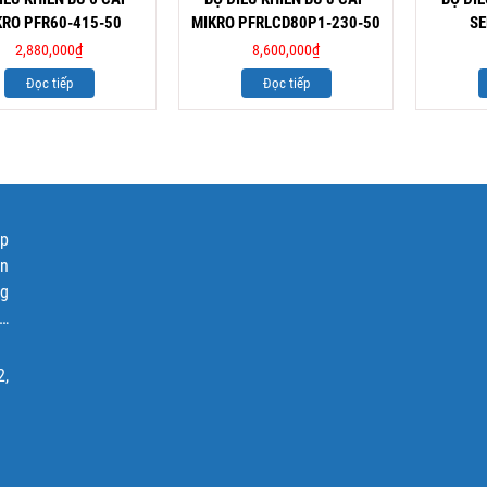
KRO PFR60-415-50
MIKRO PFRLCD80P1-230-50
SE
2,880,000
₫
8,600,000
₫
Đọc tiếp
Đọc tiếp
ập
ện
ng
p…
2,