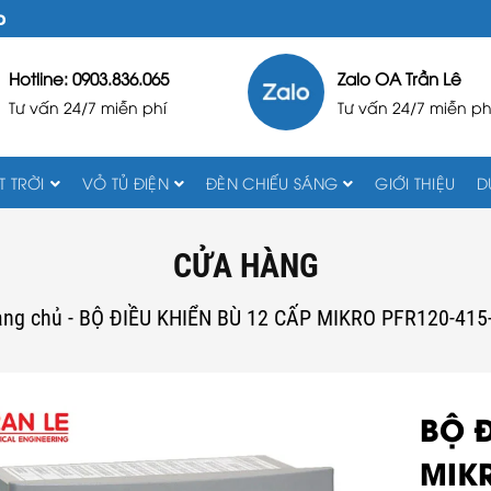
D
Hotline: 0903.836.065
Zalo OA Trần Lê
Tư vấn 24/7 miễn phí
Tư vấn 24/7 miễn ph
 TRỜI
VỎ TỦ ĐIỆN
ĐÈN CHIẾU SÁNG
GIỚI THIỆU
D
CỬA HÀNG
ang chủ
-
BỘ ĐIỀU KHIỂN BÙ 12 CẤP MIKRO PFR120-415
BỘ Đ
MIKR