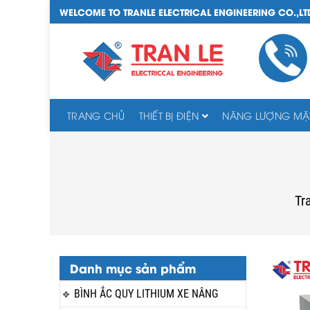
WELCOME TO TRANLE ELECTRICAL ENGINEERING CO.,LT
TRANG CHỦ
THIẾT BỊ ĐIỆN
NĂNG LƯỢNG MẶT
Tr
Danh mục sản phẩm
BÌNH ẮC QUY LITHIUM XE NÂNG