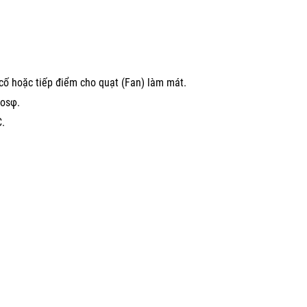
 cố hoặc tiếp điểm cho quạt (Fan) làm mát.
Cosφ.
C.