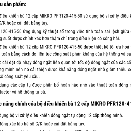
ệu sản phẩm:
điều khiển bù 12 cấp MIKRO PFR120-415-50 sử dụng bộ vi xử lý điều 
C/K hoặc cài đặt bằng tay.
120-415-50 ứng dụng kỹ thuật số trong việc tính toán sai lệch giữa
g suất được chính xác hơn thậm chí trong điều kiện có sóng hài.
điều khiển bù 12 cấp MIKRO PFR120-415-50 được thiết kế tối ưu hoá 
h toán bằng cách đo liên tục công suất phản kháng của hệ thống và sa
c cài đặt độ nhạy đóng ngắt liên quan tới tốc độ đóng ngắt của các c
ng minh nên nó cải thiện được khả năng đóng ngắt nhờ giảm thiểu
số công suất yêu cầu.
dụng các cấp tụ được phân bổ hoàn hảo nhờ vào thuật toán đóng n
tactor và hệ thống tụ bù.
c năng chính của bộ điều khiển bù 12 cấp MIKRO PFR120-4
dụng bộ vi xử lý điều khiển đóng ngắt tự động 12 cấp thông minh.
động xác lập hệ số C/K hoặc cài đặt bằng tay.