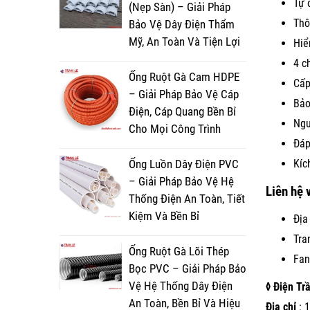
Tự 
(Nẹp Sàn) – Giải Pháp
Thô
Bảo Vệ Dây Điện Thẩm
Mỹ, An Toàn Và Tiện Lợi
Hiể
4 c
Ống Ruột Gà Cam HDPE
Cấp
– Giải Pháp Bảo Vệ Cáp
Bảo
Điện, Cáp Quang Bền Bỉ
Ngu
Cho Mọi Công Trình
Đáp
Ống Luồn Dây Điện PVC
Kíc
– Giải Pháp Bảo Vệ Hệ
Liên hệ 
Thống Điện An Toàn, Tiết
Kiệm Và Bền Bỉ
Địa
Tra
Ống Ruột Gà Lõi Thép
Fan
Bọc PVC – Giải Pháp Bảo
Vệ Hệ Thống Dây Điện
◊ Điện Tr
An Toàn, Bền Bỉ Và Hiệu
Địa chỉ
: 1