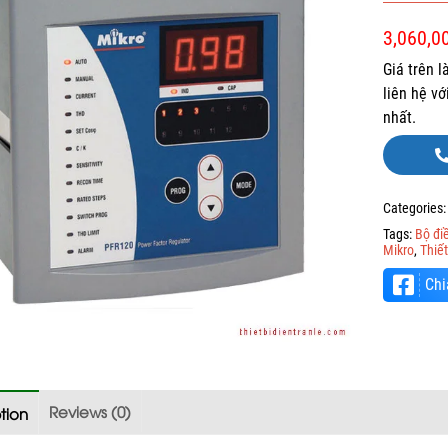
3,060,0
Giá trên 
liên hệ v
nhất.
Categories
Tags:
Bộ đi
Mikro
,
Thiết
Chi
Reviews (0)
tion