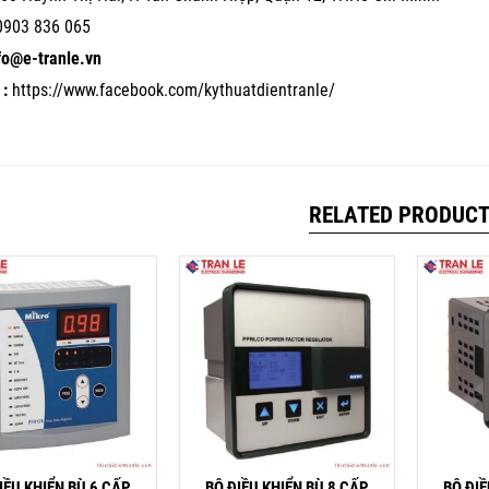
0903 836 065
nfo@e-tranle.vn
:
https://www.facebook.com/kythuatdientranle/
RELATED PRODUC
IỀU KHIỂN BÙ 6 CẤP
BỘ ĐIỀU KHIỂN BÙ 8 CẤP
BỘ ĐIỀ