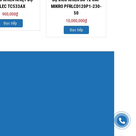
LEC TC533AX
MIKRO PFRLCD120P1-230-
SEL
50
900,000
₫
1
10,000,000
₫
Đọc tiếp
Đọc tiếp