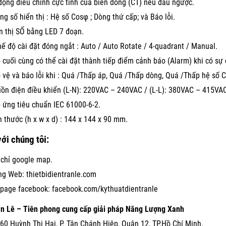
động điều chỉnh cực tính của biến dòng (CT) nếu đấu ngược.
ng số hiển thị : Hệ số Cosφ ; Dòng thứ cấp; và Báo lỗi.
n thị SỐ bằng LED 7 đoạn.
hế độ cài đặt đóng ngắt : Auto / Auto Rotate / 4-quadrant / Manual.
 cuối cùng có thể cài đặt thành tiếp điểm cảnh báo (Alarm) khi có sự
 vệ và báo lỗi khi : Quá /Thấp áp, Quá /Thấp dòng, Quá /Thấp hệ số 
ồn điện điều khiển (L-N): 220VAC – 240VAC / (L-L): 380VAC – 415VA
 ứng tiêu chuẩn IEC 61000-6-2.
h thước (h x w x d) : 144 x 144 x 90 mm.
với chúng tôi:
 chỉ google map.
ng Web:
thietbidientranle.com
page facebook:
facebook.com/kythuatdientranle
ần Lê – Tiên phong cung cấp giải pháp Năng Lượng Xanh
60 Huỳnh Thị Hai, P. Tân Chánh Hiệp, Quận 12, TP.Hồ Chí Minh.