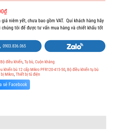
00
₫
là giá niêm yết, chưa bao gồm VAT. Quí khách hàng hãy
ới chúng tôi để được tư vấn mua hàng và chiết khấu tốt
0903.836.065
:
Bộ điều khiển
,
Tụ bù, Cuộn kháng
ều khiển bù 12 cấp Mikro PFR120-415-50
,
Bộ điều khiển tụ bù
 bị Mikro
,
Thiết bị tủ điện
a sẻ Facebook