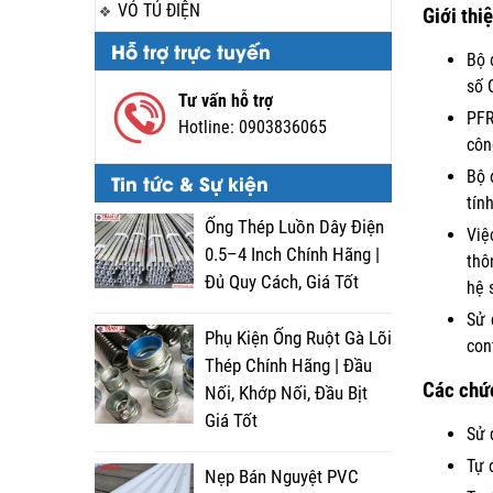
VỎ TỦ ĐIỆN
Giới thi
Hỗ trợ trực tuyến
Bộ 
số 
Tư vấn hỗ trợ
PFR
Hotline:
0903836065
côn
Bộ 
Tin tức & Sự kiện
tín
Ống Thép Luồn Dây Điện
Việ
0.5–4 Inch Chính Hãng |
thô
Đủ Quy Cách, Giá Tốt
hệ 
Sử 
Phụ Kiện Ống Ruột Gà Lõi
con
Thép Chính Hãng | Đầu
Các chứ
Nối, Khớp Nối, Đầu Bịt
Giá Tốt
Sử 
Tự 
Nẹp Bán Nguyệt PVC