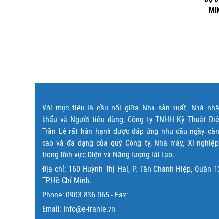
IKRO NX330A-230A
T57N-SERI
MI
4,500,000
₫
165,000
₫
Đọc tiếp
Đọc tiếp
Với mục tiêu là cầu nối giữa Nhà sản xuất, Nhà nh
khẩu và Người tiêu dùng, Công ty TNHH Kỹ Thuật Đi
Trần Lê rất hân hạnh được đáp ứng nhu cầu ngày cà
cao và đa dạng của quý Công ty, Nhà máy, Xí nghiệ
trong lĩnh vực Điện và Năng lượng tái tạo.
Địa chỉ: 160 Huỳnh Thị Hai, P. Tân Chánh Hiệp, Quận 1
TP.Hồ Chí Minh.
Phone:
0903.836.065
- Fax:
Email: info@e-tranle.vn