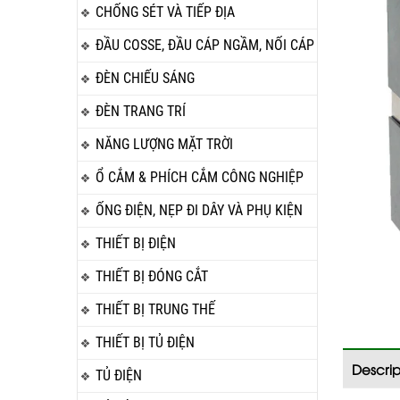
CHỐNG SÉT VÀ TIẾP ĐỊA
ĐẦU COSSE, ĐẦU CÁP NGẦM, NỐI CÁP
ĐÈN CHIẾU SÁNG
ĐÈN TRANG TRÍ
NĂNG LƯỢNG MẶT TRỜI
Ổ CẮM & PHÍCH CẮM CÔNG NGHIỆP
ỐNG ĐIỆN, NẸP ĐI DÂY VÀ PHỤ KIỆN
THIẾT BỊ ĐIỆN
THIẾT BỊ ĐÓNG CẮT
THIẾT BỊ TRUNG THẾ
THIẾT BỊ TỦ ĐIỆN
Descrip
TỦ ĐIỆN