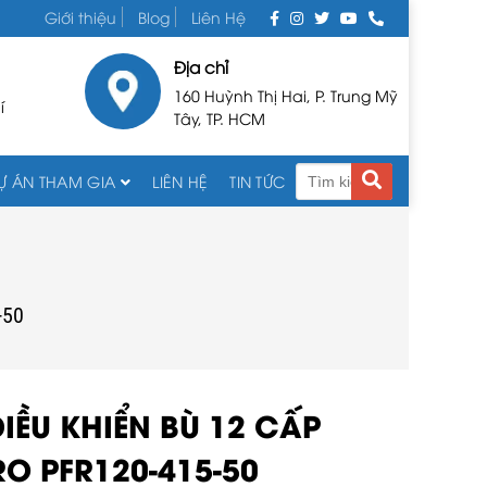
Giới thiệu
Blog
Liên Hệ
Địa chỉ
160 Huỳnh Thị Hai, P. Trung Mỹ
í
Tây, TP. HCM
Ự ÁN THAM GIA
LIÊN HỆ
TIN TỨC
-50
IỀU KHIỂN BÙ 12 CẤP
O PFR120-415-50