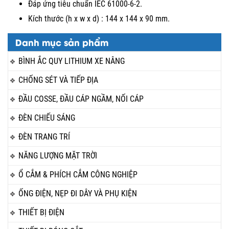
Đáp ứng tiêu chuẩn IEC 61000-6-2.
Kích thước (h x w x d) : 144 x 144 x 90 mm.
Danh mục sản phẩm
BÌNH ẮC QUY LITHIUM XE NÂNG
CHỐNG SÉT VÀ TIẾP ĐỊA
ĐẦU COSSE, ĐẦU CÁP NGẦM, NỐI CÁP
ĐÈN CHIẾU SÁNG
ĐÈN TRANG TRÍ
NĂNG LƯỢNG MẶT TRỜI
Ổ CẮM & PHÍCH CẮM CÔNG NGHIỆP
ỐNG ĐIỆN, NẸP ĐI DÂY VÀ PHỤ KIỆN
THIẾT BỊ ĐIỆN