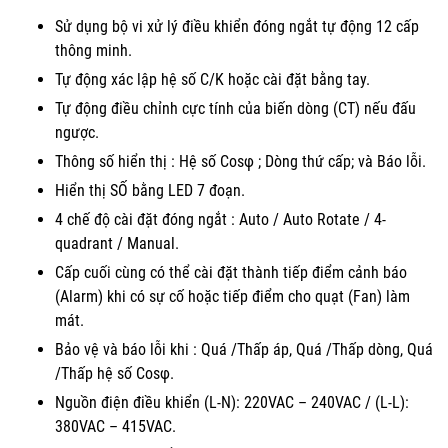
Sử dụng bộ vi xử lý điều khiển đóng ngắt tự động 12 cấp
thông minh.
Tự động xác lập hệ số C/K hoặc cài đặt bằng tay.
Tự động điều chỉnh cực tính của biến dòng (CT) nếu đấu
ngược.
Thông số hiển thị : Hệ số Cosφ ; Dòng thứ cấp; và Báo lỗi.
Hiển thị SỐ bằng LED 7 đoạn.
4 chế độ cài đặt đóng ngắt : Auto / Auto Rotate / 4-
quadrant / Manual.
Cấp cuối cùng có thể cài đặt thành tiếp điểm cảnh báo
(Alarm) khi có sự cố hoặc tiếp điểm cho quạt (Fan) làm
mát.
Bảo vệ và báo lỗi khi : Quá /Thấp áp, Quá /Thấp dòng, Quá
/Thấp hệ số Cosφ.
Nguồn điện điều khiển (L-N): 220VAC – 240VAC / (L-L):
380VAC – 415VAC.