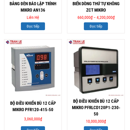
BẢNG ĐÈN BÁO LẬP TRÌNH
BIẾN DÒNG THỨ TỰ KHÔNG
MIKRO AN136
ZCT MIKRO
Liên Hệ
660,000
₫
–
4,200,000
₫
Đọc tiếp
Đọc tiếp
BỘ ĐIỀU KHIỂN BÙ 12 CẤP
BỘ ĐIỀU KHIỂN BÙ 12 CẤP
MIKRO PFRLCD120P1-230-
MIKRO PFR120-415-50
50
3,060,000
₫
10,000,000
₫