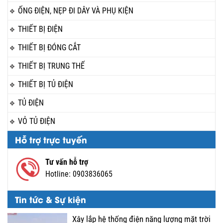
ỐNG ĐIỆN, NẸP ĐI DÂY VÀ PHỤ KIỆN
THIẾT BỊ ĐIỆN
THIẾT BỊ ĐÓNG CẮT
THIẾT BỊ TRUNG THẾ
THIẾT BỊ TỦ ĐIỆN
TỦ ĐIỆN
VỎ TỦ ĐIỆN
Hỗ trợ trực tuyến
Tư vấn hỗ trợ
Hotline:
0903836065
Tin tức & Sự kiện
Xây lắp hệ thống điện năng lượng mặt trời