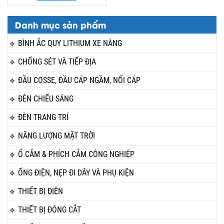
Danh mục sản phẩm
BÌNH ẮC QUY LITHIUM XE NÂNG
CHỐNG SÉT VÀ TIẾP ĐỊA
ĐẦU COSSE, ĐẦU CÁP NGẦM, NỐI CÁP
ĐÈN CHIẾU SÁNG
ĐÈN TRANG TRÍ
NĂNG LƯỢNG MẶT TRỜI
Ổ CẮM & PHÍCH CẮM CÔNG NGHIỆP
ỐNG ĐIỆN, NẸP ĐI DÂY VÀ PHỤ KIỆN
THIẾT BỊ ĐIỆN
THIẾT BỊ ĐÓNG CẮT