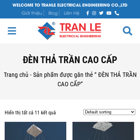
WELCOME TO TRANLE ELECTRICAL ENGINEERING CO.,LTD
Giới thiệu
Blog
Liên Hệ
ĐÈN THẢ TRẦN CAO CẤP
Trang chủ
-
Sản phẩm được gắn thẻ “ ĐÈN THẢ TRẦN
CAO CẤP”
Hiển thị tất cả 11 kết quả