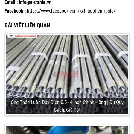
Email : info@e-tranle.vn
Facebook :
https://www.facebook.com/kythuatdientranle/
BÀI VIẾT LIÊN QUAN
Ống Thép Luồn Dây Điện 0.5–4 Inch Chính Hãng | Đủ Quy
Cách, Giá Tốt