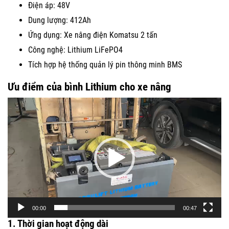
Điện áp: 48V
Dung lượng: 412Ah
Ứng dụng: Xe nâng điện Komatsu 2 tấn
Công nghệ: Lithium LiFePO4
Tích hợp hệ thống quản lý pin thông minh BMS
Ưu điểm của bình Lithium cho xe nâng
Trình
chơi
Video
00:00
00:47
1. Thời gian hoạt động dài