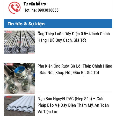
Tư vấn hỗ trợ
Hotline:
0903836065
Tin tức & Sự kiện
Ống Thép Luồn Dây Điện 0.5–4 Inch Chính
Hãng | Đủ Quy Cách, Giá Tốt
Phụ Kiện Ống Ruột Gà Lõi Thép Chính Hãng
| Đầu Nối, Khớp Nối, Đầu Bịt Giá Tốt
Nẹp Bán Nguyệt PVC (Nẹp Sàn) – Giải
Pháp Bảo Vệ Dây Điện Thẩm Mỹ, An Toàn
Và Tiện Lợi