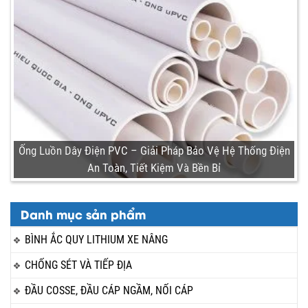
Ống Luồn Dây Điện PVC – Giải Pháp Bảo Vệ Hệ Thống Điện
An Toàn, Tiết Kiệm Và Bền Bỉ
Danh mục sản phẩm
BÌNH ẮC QUY LITHIUM XE NÂNG
CHỐNG SÉT VÀ TIẾP ĐỊA
ĐẦU COSSE, ĐẦU CÁP NGẦM, NỐI CÁP