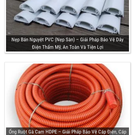
Nẹp Bán Nguyệt PVC (Nẹp Sàn) – Giải Pháp Bảo Vệ Dây
Điện Thẩm Mỹ, An Toàn Và Tiện Lợi
Ống Ruột Gà Cam HDPE – Giải Pháp Bảo Vệ Cáp Điện, Cáp