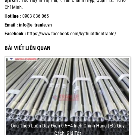
Địa chỉ
: 160 Huỳnh Thị Hai, P. Tân Chánh Hiệp, Quận 12, TP.Hồ
Chí Minh.
Hotline
:
0903 836 065
Email : info@e-tranle.vn
Facebook :
https://www.facebook.com/kythuatdientranle/
BÀI VIẾT LIÊN QUAN
Ống Thép Luồn Dây Điện 0.5–4 Inch Chính Hãng | Đủ Quy
Cách, Giá Tốt