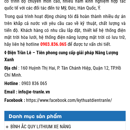
có trình độ chuyên môn cao, nhiều năm kinh nghiệm hợp tác
quốc tế với các đối tác đến từ Mỹ, Đức, Hàn Quốc, Ý.
Trong quá trình hoạt động chúng tôi đã hoàn thành nhiều dự án
trên khắp cả nước với yêu cầu cao về kỹ thuật, chất lượng và
tiến độ. Khách hàng có nhu cầu lắp đặt, thiết kế
hệ thống điện
mặt trời hòa lưới
, hệ thống điện năng lượng mặt trời có lưu trữ,
hãy liên hệ hotline
0903.836.065
để được tư vấn chi tiết.
◊ Điện Trần Lê – Tiên phong cung cấp giải pháp Năng Lượng
Xanh
Địa chỉ
: 160 Huỳnh Thị Hai, P. Tân Chánh Hiệp, Quận 12, TP.Hồ
Chí Minh.
Hotline
:
0903 836 065
Email : info@e-tranle.vn
Facebook :
https://www.facebook.com/kythuatdientranle/
Danh mục sản phẩm
BÌNH ẮC QUY LITHIUM XE NÂNG