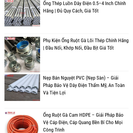
Ống Thép Luồn Dây Điện 0.5–4 Inch Chính
Hãng | Đủ Quy Cách, Giá Tốt
Phụ Kiện Ống Ruột Gà Lõi Thép Chính Hãng
| Đầu Nối, Khớp Nối, Đầu Bịt Giá Tốt
Nẹp Bán Nguyệt PVC (Nẹp Sàn) – Giải
Pháp Bảo Vệ Dây Điện Thẩm Mỹ, An Toàn
Và Tiện Lợi
Ống Ruột Gà Cam HDPE – Giải Pháp Bảo
Vệ Cáp Điện, Cáp Quang Bền Bỉ Cho Mọi
Công Trình