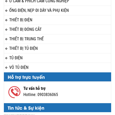
Ổ CẮM & PHÍCH CẮM CÔNG NGHIỆP
ỐNG ĐIỆN, NẸP ĐI DÂY VÀ PHỤ KIỆN
THIẾT BỊ ĐIỆN
THIẾT BỊ ĐÓNG CẮT
THIẾT BỊ TRUNG THẾ
THIẾT BỊ TỦ ĐIỆN
TỦ ĐIỆN
VỎ TỦ ĐIỆN
Hỗ trợ trực tuyến
Tư vấn hỗ trợ
Hotline:
0903836065
Tin tức & Sự kiện