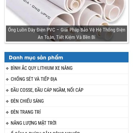
Ống Luồn Dây Điện PVC – Giải Pháp Bảo Vệ Hệ Thống Điện
An Toàn, Tiết Kiệm Và Bền Bỉ
Danh mục sản phẩm
BÌNH ẮC QUY LITHIUM XE NÂNG
CHỐNG SÉT VÀ TIẾP ĐỊA
ĐẦU COSSE, ĐẦU CÁP NGẦM, NỐI CÁP
ĐÈN CHIẾU SÁNG
ĐÈN TRANG TRÍ
NĂNG LƯỢNG MẶT TRỜI