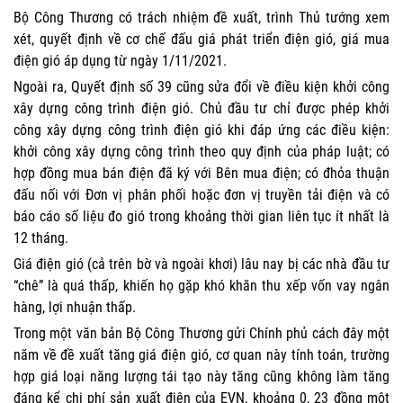
Bộ Công Thương có trách nhiệm đề xuất, trình Thủ tướng xem
xét, quyết định về cơ chế đấu giá phát triển điện gió, giá mua
điện gió áp dụng từ ngày 1/11/2021.
Ngoài ra, Quyết định số 39 cũng sửa đổi về điều kiện khởi công
xây dựng công trình điện gió. Chủ đầu tư chỉ được phép khởi
công xây dựng công trình điện gió khi đáp ứng các điều kiện:
khởi công xây dựng công trình theo quy định của pháp luật; có
hợp đồng mua bán điện đã ký với Bên mua điện; có đhỏa thuận
đấu nối với Đơn vị phân phối hoặc đơn vị truyền tải điện và có
báo cáo số liệu đo gió trong khoảng thời gian liên tục ít nhất là
12 tháng.
Giá điện gió (cả trên bờ và ngoài khơi) lâu nay bị các nhà đầu tư
“chê” là quá thấp, khiến họ gặp khó khăn thu xếp vốn vay ngân
hàng, lợi nhuận thấp.
Trong một văn bản Bộ Công Thương gửi Chính phủ cách đây một
năm về đề xuất tăng giá điện gió, cơ quan này tính toán, trường
hợp giá loại năng lượng tái tạo này tăng cũng không làm tăng
đáng kể chi phí sản xuất điện của EVN, khoảng 0, 23 đồng một