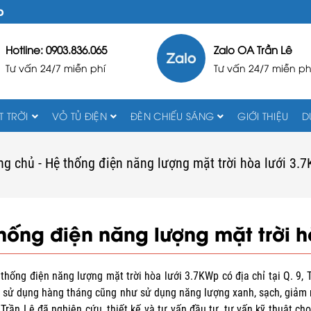
D
Hotline: 0903.836.065
Zalo OA Trần Lê
Tư vấn 24/7 miễn phí
Tư vấn 24/7 miễn ph
 TRỜI
VỎ TỦ ĐIỆN
ĐÈN CHIẾU SÁNG
GIỚI THIỆU
D
ng chủ
-
Hệ thống điện năng lượng mặt trời hòa lưới 3.
hống điện năng lượng mặt trời 
thống điện năng lượng mặt trời hòa lưới 3.7KWp có địa chỉ tại Q. 9,
 sử dụng hàng tháng cũng như sử dụng năng lượng xanh, sạch, giảm 
 Trần Lê đã nghiên cứu, thiết kế và tư vấn đầu tư, tư vấn kỹ thuật c