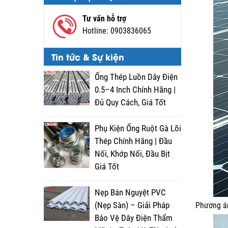
Tư vấn hỗ trợ
Hotline:
0903836065
Tin tức & Sự kiện
Ống Thép Luồn Dây Điện
0.5–4 Inch Chính Hãng |
Đủ Quy Cách, Giá Tốt
Phụ Kiện Ống Ruột Gà Lõi
Thép Chính Hãng | Đầu
Nối, Khớp Nối, Đầu Bịt
Giá Tốt
Nẹp Bán Nguyệt PVC
(Nẹp Sàn) – Giải Pháp
Phương án
Bảo Vệ Dây Điện Thẩm