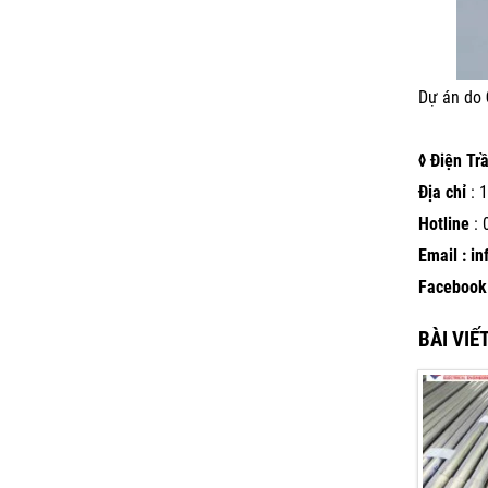
Dự án do
◊ Điện Tr
Địa chỉ
: 1
Hotline
:
Email : i
Facebook 
BÀI VIẾ