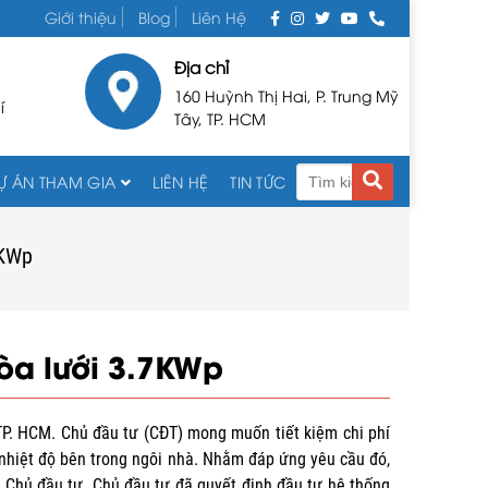
Giới thiệu
Blog
Liên Hệ
Địa chỉ
160 Huỳnh Thị Hai, P. Trung Mỹ
í
Tây, TP. HCM
Ự ÁN THAM GIA
LIÊN HỆ
TIN TỨC
7KWp
hòa lưới 3.7KWp
 TP. HCM. Chủ đầu tư (CĐT) mong muốn tiết kiệm chi phí
nhiệt độ bên trong ngôi nhà. Nhằm đáp ứng yêu cầu đó,
ho Chủ đầu tư. Chủ đầu tư đã quyết định đầu tư hệ thống