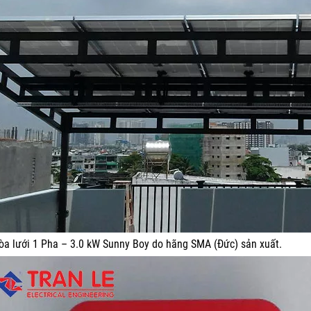
hòa lưới 1 Pha – 3.0 kW Sunny Boy do hãng SMA (Đức) sản xuất.