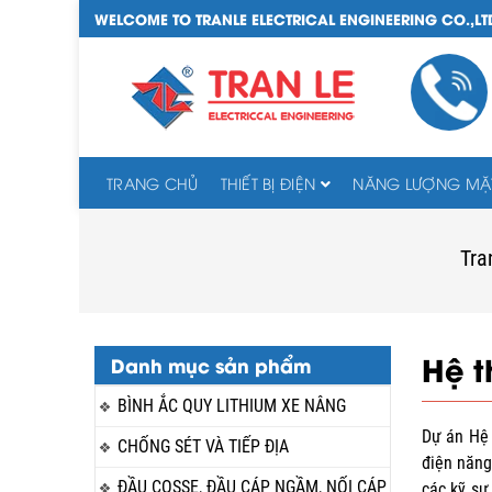
WELCOME TO TRANLE ELECTRICAL ENGINEERING CO.,LT
TRANG CHỦ
THIẾT BỊ ĐIỆN
NĂNG LƯỢNG MẶT
Tra
Hệ t
Danh mục sản phẩm
BÌNH ẮC QUY LITHIUM XE NÂNG
Dự án Hệ 
CHỐNG SÉT VÀ TIẾP ĐỊA
điện năng
ĐẦU COSSE, ĐẦU CÁP NGẦM, NỐI CÁP
các kỹ sư