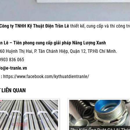
Công ty TNHH Kỹ Thuật Điện Trần Lê
thiết kế, cung cấp và thi công 
ần Lê – Tiên phong cung cấp giải pháp Năng Lượng Xanh
60 Huỳnh Thị Hai, P. Tân Chánh Hiệp, Quận 12, TP.Hồ Chí Minh.
0903 836 065
nfo@e-tranle.vn
:
https://www.facebook.com/kythuatdientranle/
T LIÊN QUAN