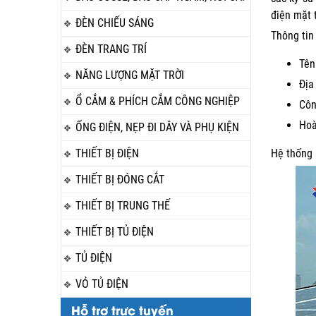
điện mặt 
ĐÈN CHIẾU SÁNG
Thông tin
ĐÈN TRANG TRÍ
Tên
NĂNG LƯỢNG MẶT TRỜI
Địa
Ổ CẮM & PHÍCH CẮM CÔNG NGHIỆP
Côn
Hoà
ỐNG ĐIỆN, NẸP ĐI DÂY VÀ PHỤ KIỆN
THIẾT BỊ ĐIỆN
Hệ thống 
THIẾT BỊ ĐÓNG CẮT
THIẾT BỊ TRUNG THẾ
THIẾT BỊ TỦ ĐIỆN
TỦ ĐIỆN
VỎ TỦ ĐIỆN
Hỗ trợ trực tuyến