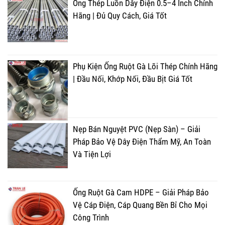
Ống Thép Luồn Dây Điện 0.5–4 Inch Chính
Hãng | Đủ Quy Cách, Giá Tốt
Phụ Kiện Ống Ruột Gà Lõi Thép Chính Hãng
| Đầu Nối, Khớp Nối, Đầu Bịt Giá Tốt
Nẹp Bán Nguyệt PVC (Nẹp Sàn) – Giải
Pháp Bảo Vệ Dây Điện Thẩm Mỹ, An Toàn
Và Tiện Lợi
Ống Ruột Gà Cam HDPE – Giải Pháp Bảo
Vệ Cáp Điện, Cáp Quang Bền Bỉ Cho Mọi
Công Trình