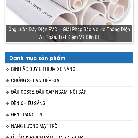
Ống Luồn Dây Điện PVC – Giải Pháp Bảo Vệ Hệ Thống Điện
An Toàn, Tiết Kiệm Và Bền Bỉ
Danh mục sản phẩm
BÌNH ẮC QUY LITHIUM XE NÂNG
CHỐNG SÉT VÀ TIẾP ĐỊA
ĐẦU COSSE, ĐẦU CÁP NGẦM, NỐI CÁP
ĐÈN CHIẾU SÁNG
ĐÈN TRANG TRÍ
NĂNG LƯỢNG MẶT TRỜI
Ổ CẮM & PHÍCH CẮM CÔNG NGHIỆP