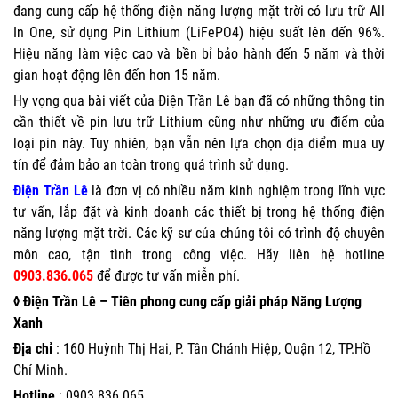
đang cung cấp hệ thống điện năng lượng mặt trời có lưu trữ All
In One, sử dụng Pin Lithium (LiFePO4) hiệu suất lên đến 96%.
Hiệu năng làm việc cao và bền bỉ bảo hành đến 5 năm và thời
gian hoạt động lên đến hơn 15 năm.
Hy vọng qua bài viết của Điện Trần Lê bạn đã có những thông tin
cần thiết về pin lưu trữ Lithium cũng như những ưu điểm của
loại pin này. Tuy nhiên, bạn vẫn nên lựa chọn địa điểm mua uy
tín để đảm bảo an toàn trong quá trình sử dụng.
Điện Trần Lê
là đơn vị có nhiều năm kinh nghiệm trong lĩnh vực
tư vấn, lắp đặt và kinh doanh các thiết bị trong hệ thống điện
năng lượng mặt trời. Các kỹ sư của chúng tôi có trình độ chuyên
môn cao, tận tình trong công việc. Hãy liên hệ hotline
0903.836.065
để được tư vấn miễn phí.
◊ Điện Trần Lê – Tiên phong cung cấp giải pháp Năng Lượng
Xanh
Địa chỉ
: 160 Huỳnh Thị Hai, P. Tân Chánh Hiệp, Quận 12, TP.Hồ
Chí Minh.
Hotline
:
0903 836 065