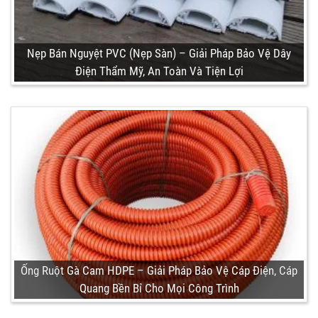
Nẹp Bán Nguyệt PVC (Nẹp Sàn) – Giải Pháp Bảo Vệ Dây
Điện Thẩm Mỹ, An Toàn Và Tiện Lợi
Ống Ruột Gà Cam HDPE – Giải Pháp Bảo Vệ Cáp Điện, Cáp
Quang Bền Bỉ Cho Mọi Công Trình