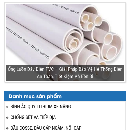
Ống Luồn Dây Điện PVC – Giải Pháp Bảo Vệ Hệ Thống Điện
An Toàn, Tiết Kiệm Và Bền Bỉ
Danh mục sản phẩm
BÌNH ẮC QUY LITHIUM XE NÂNG
CHỐNG SÉT VÀ TIẾP ĐỊA
ĐẦU COSSE, ĐẦU CÁP NGẦM, NỐI CÁP