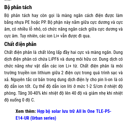
Bộ phân tách
Bộ phân tách hay còn gọi là màng ngăn cách điện được làm
bằng nhựa PE hoặc PP. Bộ phận này nằm giữa cực dương và cực
âm, có nhiều lỗ nhỏ, có chức năng ngăn cách giữa cực dương và
cực âm. Tuy nhiên, các ion Li+ vẫn được đi qua.
Chất điện phân
Chất điện phân là chất lỏng lấp đầy hai cực và màng ngăn. Dung
dịch điện phân có chứa LiPF6 và dung môi hữu cơ. Dung dịch có
chức năng như vật dẫn các ion Li+ từ.
Chất điện phân là môi
trường truyền ion lithium giữa 2 điện cực trong quá trình sạc và
xả. Nguyên tắc cơ bản trong dung dịch điện ly cho pin li-on là có
độ dẫn ion tốt. Cụ thể độ dẫn ion liti ở mức 1-2 S/cm ở nhiệt độ
phòng. Tăng 30-40% khi nhiệt độ lên 40 độ và giảm nhẹ khi nhiệt
độ xuống 0 độ C.
Xem thêm:
Hợp bộ solar lưu trữ All In One TLE-P5-
E14-UR (Urban series)