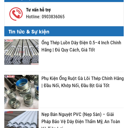
Tư vấn hỗ trợ
Hotline:
0903836065
Tin tức & Sự kiện
Ống Thép Luồn Dây Điện 0.5–4 Inch Chính
Hãng | Đủ Quy Cách, Giá Tốt
Phụ Kiện Ống Ruột Gà Lõi Thép Chính Hãng
| Đầu Nối, Khớp Nối, Đầu Bịt Giá Tốt
Nẹp Bán Nguyệt PVC (Nẹp Sàn) – Giải
Pháp Bảo Vệ Dây Điện Thẩm Mỹ, An Toàn