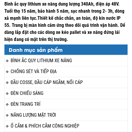
Bình ắc quy lithium xe nâng dung lượng 340Ah, điện áp 48V.
Tuổi thọ 15 năm, bảo hành 5 năm, sạc nhanh trong 2- 3h, dòng
xả mạnh liên tục.Thiết kế chắc chắn, an toàn, độ kín nước IP
55. Trang bị màn hình cảm ứng theo dõi quá trình vận hành. Dể
dàng lắp đặt cho các dòng xe kéo pallet và xe nâng đứng lái
hiện đang có mặt trên thị trường.
Danh mục sản phẩm
BÌNH ẮC QUY LITHIUM XE NÂNG
CHỐNG SÉT VÀ TIẾP ĐỊA
ĐẦU COSSE, ĐẦU CÁP NGẦM, NỐI CÁP
ĐÈN CHIẾU SÁNG
ĐÈN TRANG TRÍ
NĂNG LƯỢNG MẶT TRỜI
Ổ CẮM & PHÍCH CẮM CÔNG NGHIỆP