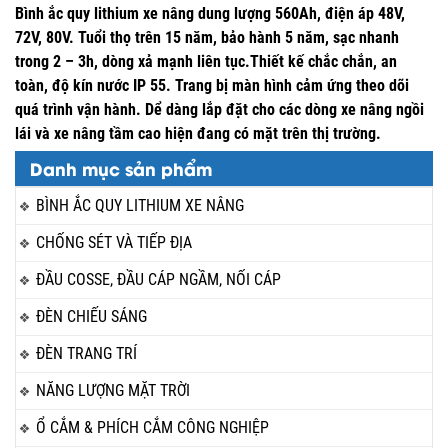
Bình ắc quy lithium xe nâng dung lượng 560Ah, điện áp 48V,
72V, 80V. Tuổi thọ trên 15 năm, bảo hành 5 năm, sạc nhanh
trong 2 – 3h, dòng xả mạnh liên tục.Thiết kế chắc chắn, an
toàn, độ kín nước IP 55. Trang bị màn hình cảm ứng theo dõi
quá trình vận hành. Dể dàng lắp đặt cho các dòng xe nâng ngồi
lái và xe nâng tầm cao hiện đang có mặt trên thị trường.
Danh mục sản phẩm
BÌNH ẮC QUY LITHIUM XE NÂNG
CHỐNG SÉT VÀ TIẾP ĐỊA
ĐẦU COSSE, ĐẦU CÁP NGẦM, NỐI CÁP
ĐÈN CHIẾU SÁNG
ĐÈN TRANG TRÍ
NĂNG LƯỢNG MẶT TRỜI
Ổ CẮM & PHÍCH CẮM CÔNG NGHIỆP