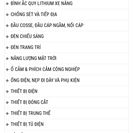
BÌNH ẮC QUY LITHIUM XE NÂNG
CHỐNG SÉT VÀ TIẾP ĐỊA
ĐẦU COSSE, ĐẦU CÁP NGẦM, NỐI CÁP
ĐÈN CHIẾU SÁNG
ĐÈN TRANG TRÍ
NĂNG LƯỢNG MẶT TRỜI
Ổ CẮM & PHÍCH CẮM CÔNG NGHIỆP
ỐNG ĐIỆN, NẸP ĐI DÂY VÀ PHỤ KIỆN
THIẾT BỊ ĐIỆN
THIẾT BỊ ĐÓNG CẮT
THIẾT BỊ TRUNG THẾ
THIẾT BỊ TỦ ĐIỆN