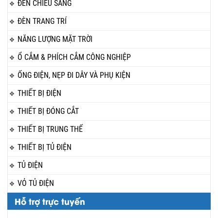
ĐÈN CHIẾU SÁNG
ĐÈN TRANG TRÍ
NĂNG LƯỢNG MẶT TRỜI
Ổ CẮM & PHÍCH CẮM CÔNG NGHIỆP
ỐNG ĐIỆN, NẸP ĐI DÂY VÀ PHỤ KIỆN
THIẾT BỊ ĐIỆN
THIẾT BỊ ĐÓNG CẮT
THIẾT BỊ TRUNG THẾ
THIẾT BỊ TỦ ĐIỆN
TỦ ĐIỆN
VỎ TỦ ĐIỆN
Hỗ trợ trực tuyến