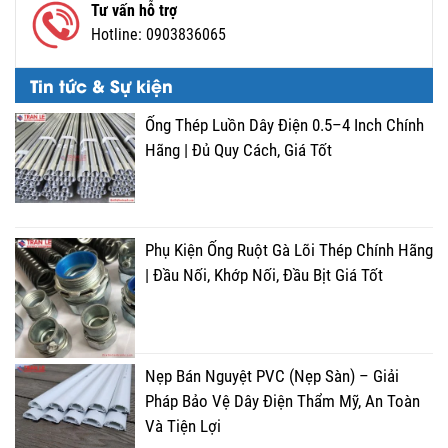
Tư vấn hỗ trợ
Hotline:
0903836065
Tin tức & Sự kiện
Ống Thép Luồn Dây Điện 0.5–4 Inch Chính
Hãng | Đủ Quy Cách, Giá Tốt
Phụ Kiện Ống Ruột Gà Lõi Thép Chính Hãng
| Đầu Nối, Khớp Nối, Đầu Bịt Giá Tốt
Nẹp Bán Nguyệt PVC (Nẹp Sàn) – Giải
Pháp Bảo Vệ Dây Điện Thẩm Mỹ, An Toàn
Và Tiện Lợi