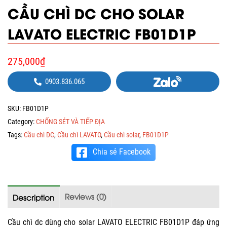
CẦU CHÌ DC CHO SOLAR
LAVATO ELECTRIC FB01D1P
275,000
₫
0903.836.065
SKU:
FB01D1P
Category:
CHỐNG SÉT VÀ TIẾP ĐỊA
Tags:
Cầu chì DC
,
Cầu chì LAVATO
,
Cầu chì solar
,
FB01D1P
Chia sẻ Facebook
Reviews (0)
Description
Cầu chì dc dùng cho solar LAVATO ELECTRIC FB01D1P đáp ứng