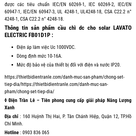
được các tiêu chuẩn IEC/EN 60269-1, IEC 60269-2, IEC/EN
60947-1, IEC/EN 60947-3, UL 4248-1, UL4248-18, CSA C22.2 n°
4248-1, CSA C22.2 n° 4248-18.
Thông tin sản phẩm cầu chì dc cho solar LAVATO
ELECTRIC FB01D1P :
Điện áp làm việc Uc 1000VDC.
Dòng định mức 10-16A.
Mức độ bảo vệ của thiết bị đối với điện và nước IP20.
https://thietbidientranle.com/danh-muc-san-pham/chong-set-
tiep-dia/https://thietbidientranle.com/danh-muc-san-
pham/chong-set-tiep-dia/
◊ Điện Trần Lê – Tiên phong cung cấp giải pháp Năng Lượng
Xanh
Địa chỉ
: 160 Huỳnh Thị Hai, P. Tân Chánh Hiệp, Quận 12, TP.Hồ
Chí Minh.
Hotline
:
0903 836 065