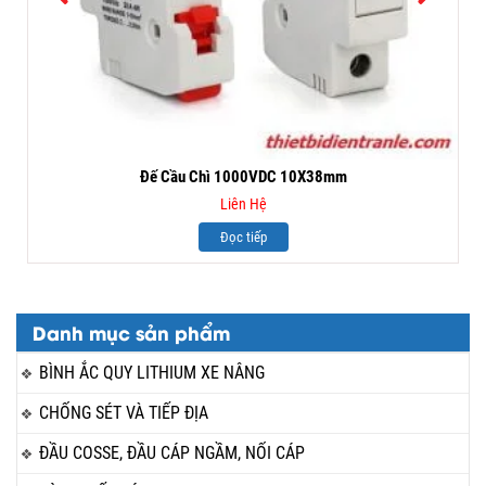
Đế Cầu Chì 1000VDC 10X38mm
Liên Hệ
Đọc tiếp
Danh mục sản phẩm
BÌNH ẮC QUY LITHIUM XE NÂNG
CHỐNG SÉT VÀ TIẾP ĐỊA
ĐẦU COSSE, ĐẦU CÁP NGẦM, NỐI CÁP