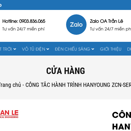
D
Hotline: 0903.836.065
Zalo OA Trần Lê
Tư vấn 24/7 miễn phí
Tư vấn 24/7 miễn ph
 TRỜI
VỎ TỦ ĐIỆN
ĐÈN CHIẾU SÁNG
GIỚI THIỆU
D
CỬA HÀNG
Trang chủ
-
CÔNG TẮC HÀNH TRÌNH HANYOUNG ZCN-SER
CÔN
HAN