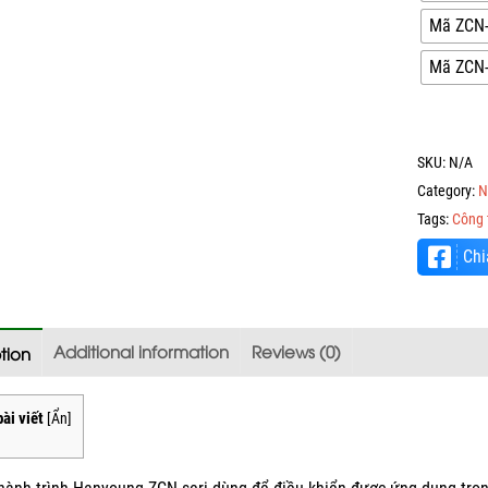
Mã ZCN-
Mã ZCN-
SKU:
N/A
Category:
N
Tags:
Công 
Chi
Additional information
Reviews (0)
tion
ài viết
[
Ẩn
]