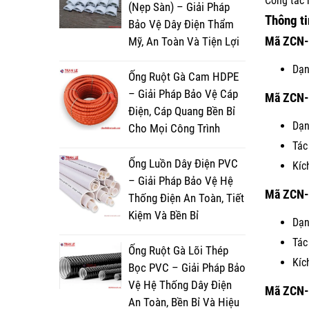
Công tắc 
(Nẹp Sàn) – Giải Pháp
Thông ti
Bảo Vệ Dây Điện Thẩm
Mã
ZCN-
Mỹ, An Toàn Và Tiện Lợi
Dạn
Ống Ruột Gà Cam HDPE
– Giải Pháp Bảo Vệ Cáp
Mã
ZCN
Điện, Cáp Quang Bền Bỉ
Dạn
Cho Mọi Công Trình
Tác
Ống Luồn Dây Điện PVC
Kíc
– Giải Pháp Bảo Vệ Hệ
Mã
ZCN-
Thống Điện An Toàn, Tiết
Kiệm Và Bền Bỉ
Dạn
Tác
Ống Ruột Gà Lõi Thép
Kíc
Bọc PVC – Giải Pháp Bảo
Vệ Hệ Thống Dây Điện
Mã
ZCN-
An Toàn, Bền Bỉ Và Hiệu