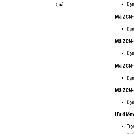
Dạn
Quả
Mã
ZCN-
Dạn
Mã
ZCN-
Dạn
Mã
ZCN
Dạn
Mã
ZCN-
Dạn
Ưu điểm 
Trọ