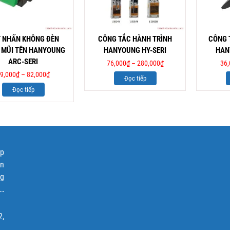
 NHẤN KHÔNG ĐÈN
CÔNG TẮC HÀNH TRÌNH
CÔNG T
 MŨI TÊN HANYOUNG
HANYOUNG HY-SERI
HAN
ARC-SERI
76,000
₫
–
280,000
₫
36,
9,000
₫
–
82,000
₫
Đọc tiếp
Đọc tiếp
ập
ện
ng
p…
2,