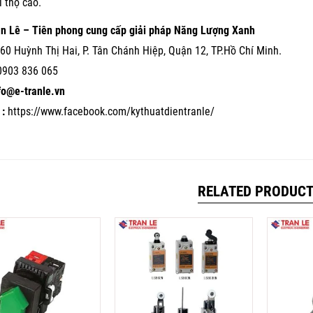
i thọ cao.
ần Lê – Tiên phong cung cấp giải pháp Năng Lượng Xanh
60 Huỳnh Thị Hai, P. Tân Chánh Hiệp, Quận 12, TP.Hồ Chí Minh.
0903 836 065
nfo@e-tranle.vn
:
https://www.facebook.com/kythuatdientranle/
RELATED PRODUC