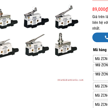
89,000
₫
Giá trên 
liên hệ v
nhất.
Mã hàng
Mã ZCN-
Mã ZCN-
Mã ZCN-
Mã ZCN-
Mã ZCN-
Mã ZCN-