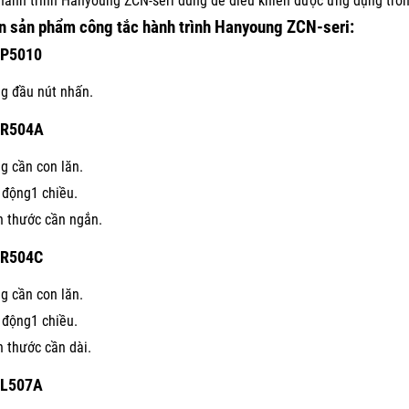
hành trình Hanyoung ZCN-seri dùng để điều khiển được ứng dụng tro
n sản phẩm công tắc hành trình Hanyoung ZCN-seri:
P5010
g đầu nút nhấn.
-R504A
g cần con lăn.
 động1 chiều.
h thước cần ngắn.
R504C
g cần con lăn.
 động1 chiều.
h thước cần dài.
L507A