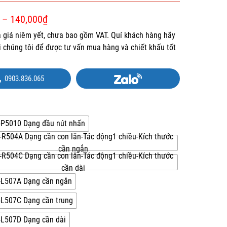
–
140,000
₫
là giá niêm yết, chưa bao gồm VAT. Quí khách hàng hãy
ới chúng tôi để được tư vấn mua hàng và chiết khấu tốt
0903.836.065
P5010 Dạng đầu nút nhấn
R504A Dạng cần con lăn-Tác động1 chiều-Kích thước
cần ngắn
R504C Dạng cần con lăn-Tác động1 chiều-Kích thước
cần dài
L507A Dạng cần ngắn
L507C Dạng cần trung
L507D Dạng cần dài