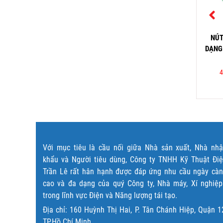
U KHIỂN CẨU TRỤC CÓC
CÔNG TẮC NHẤN XOAY
NÚT
P HANYOUNG HY-SERI
HANYOUNG CR-308
DẠNG
70,000
₫
–
362,000
₫
132,000
₫
4
Đọc tiếp
Đọc tiếp
Với mục tiêu là cầu nối giữa Nhà sản xuất, Nhà nh
khẩu và Người tiêu dùng, Công ty TNHH Kỹ Thuật Đi
Trần Lê rất hân hạnh được đáp ứng nhu cầu ngày cà
cao và đa dạng của quý Công ty, Nhà máy, Xí nghiệ
trong lĩnh vực Điện và Năng lượng tái tạo.
Địa chỉ: 160 Huỳnh Thị Hai, P. Tân Chánh Hiệp, Quận 1
TP.Hồ Chí Minh.