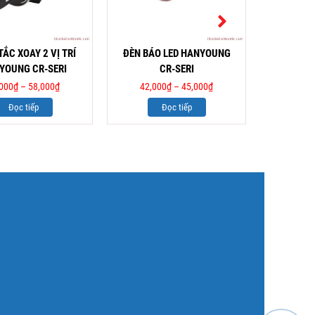
ẮC XOAY 2 VỊ TRÍ
ĐÈN BÁO LED HANYOUNG
CÒI BÁO H
YOUNG CR-SERI
CR-SERI
23,00
000
₫
–
58,000
₫
42,000
₫
–
45,000
₫
Đọc tiếp
Đọc tiếp