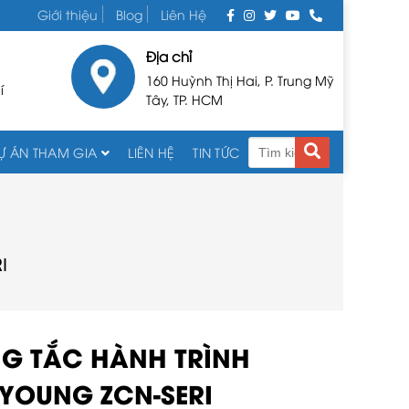
Giới thiệu
Blog
Liên Hệ
Địa chỉ
160 Huỳnh Thị Hai, P. Trung Mỹ
í
Tây, TP. HCM
Ự ÁN THAM GIA
LIÊN HỆ
TIN TỨC
I
G TẮC HÀNH TRÌNH
YOUNG ZCN-SERI