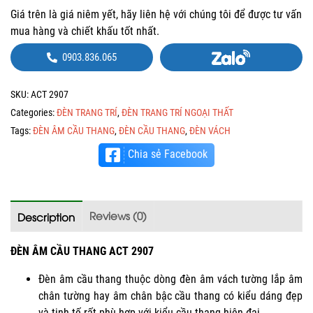
Giá trên là giá niêm yết, hãy liên hệ với chúng tôi để được tư vấn
mua hàng và chiết khấu tốt nhất.
0903.836.065
SKU:
ACT 2907
Categories:
ĐÈN TRANG TRÍ
,
ĐÈN TRANG TRÍ NGOẠI THẤT
Tags:
ĐÈN ÂM CẦU THANG
,
ĐÈN CẦU THANG
,
ĐÈN VÁCH
Chia sẻ Facebook
Reviews (0)
Description
ĐÈN ÂM CẦU THANG ACT 2907
Đèn âm cầu thang thuộc dòng đèn âm vách tường lắp âm
chân tường hay âm chân bậc cầu thang có kiểu dáng đẹp
và tinh tế rất phù hợp với kiểu cầu thang hiện đại.