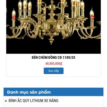
ĐÈN CHÙM ĐỒNG CĐ 1180/20
48,800,000
₫
Đọc tiếp
Danh mục sản phẩm
BÌNH ẮC QUY LITHIUM XE NÂNG