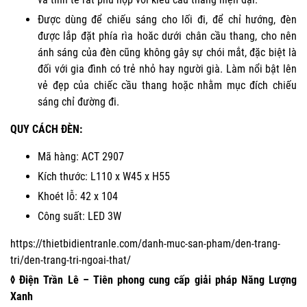
Được dùng để chiếu sáng cho lối đi, để chỉ hướng, đèn
được lắp đặt phía rìa hoăc dưới chân cầu thang, cho nên
ánh sáng của đèn cũng không gây sự chói mắt, đặc biệt là
đối với gia đình có trẻ nhỏ hay người già. Làm nổi bật lên
vẻ đẹp của chiếc cầu thang hoặc nhằm mục đích chiếu
sáng chỉ đường đi.
QUY CÁCH ĐÈN:
Mã hàng: ACT 2907
Kích thước: L110 x W45 x H55
Khoét lỗ: 42 x 104
Công suất: LED 3W
https://thietbidientranle.com/danh-muc-san-pham/den-trang-
tri/den-trang-tri-ngoai-that/
◊ Điện Trần Lê – Tiên phong cung cấp giải pháp Năng Lượng
Xanh