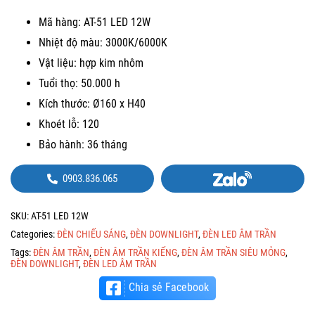
Mã hàng: AT-51 LED 12W
Nhiệt độ màu: 3000K/6000K
Vật liệu: hợp kim nhôm
Tuổi thọ: 50.000 h
Kích thước: Ø160 x H40
Khoét lỗ: 120
Bảo hành: 36 tháng
0903.836.065
SKU:
AT-51 LED 12W
Categories:
ĐÈN CHIẾU SÁNG
,
ĐÈN DOWNLIGHT
,
ĐÈN LED ÂM TRẦN
Tags:
ĐÈN ÂM TRẦN
,
ĐÈN ÂM TRẦN KIẾNG
,
ĐÈN ÂM TRẦN SIÊU MỎNG
,
ĐÈN DOWNLIGHT
,
ĐÈN LED ÂM TRẦN
Chia sẻ Facebook