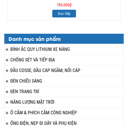
780,000
₫
Đọc tiếp
Danh mục sản phẩm
BÌNH ẮC QUY LITHIUM XE NÂNG
CHỐNG SÉT VÀ TIẾP ĐỊA
ĐẦU COSSE, ĐẦU CÁP NGẦM, NỐI CÁP
ĐÈN CHIẾU SÁNG
ĐÈN TRANG TRÍ
NĂNG LƯỢNG MẶT TRỜI
Ổ CẮM & PHÍCH CẮM CÔNG NGHIỆP
ỐNG ĐIỆN, NẸP ĐI DÂY VÀ PHỤ KIỆN