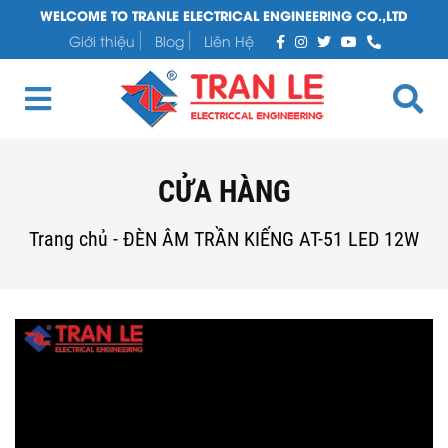
WELCOME TO TRANLE ELECTRICAL ENGINEERING CO.,LTD
Giới thiệu
Blog
Liên Hệ
CỬA HÀNG
Trang chủ
-
ĐÈN ÂM TRẦN KIẾNG AT-51 LED 12W