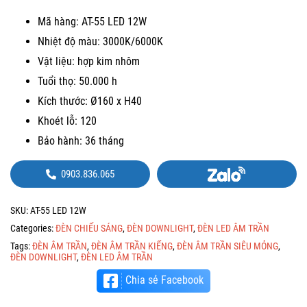
Mã hàng: AT-55 LED 12W
Nhiệt độ màu: 3000K/6000K
Vật liệu: hợp kim nhôm
Tuổi thọ: 50.000 h
Kích thước: Ø160 x H40
Khoét lỗ: 120
Bảo hành: 36 tháng
0903.836.065
SKU:
AT-55 LED 12W
Categories:
ĐÈN CHIẾU SÁNG
,
ĐÈN DOWNLIGHT
,
ĐÈN LED ÂM TRẦN
Tags:
ĐÈN ÂM TRẦN
,
ĐÈN ÂM TRẦN KIẾNG
,
ĐÈN ÂM TRẦN SIÊU MỎNG
,
ĐÈN DOWNLIGHT
,
ĐÈN LED ÂM TRẦN
Chia sẻ Facebook