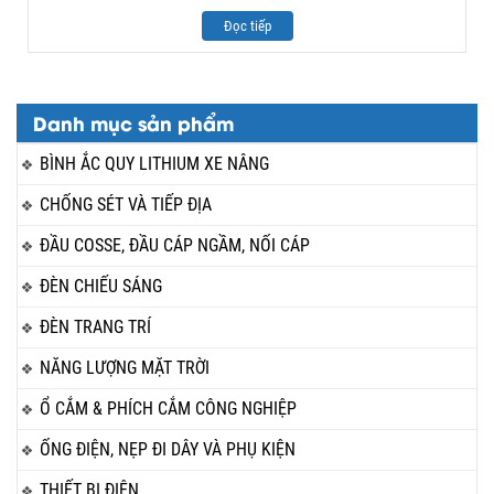
Đọc tiếp
Danh mục sản phẩm
BÌNH ẮC QUY LITHIUM XE NÂNG
CHỐNG SÉT VÀ TIẾP ĐỊA
ĐẦU COSSE, ĐẦU CÁP NGẦM, NỐI CÁP
ĐÈN CHIẾU SÁNG
ĐÈN TRANG TRÍ
NĂNG LƯỢNG MẶT TRỜI
Ổ CẮM & PHÍCH CẮM CÔNG NGHIỆP
ỐNG ĐIỆN, NẸP ĐI DÂY VÀ PHỤ KIỆN
THIẾT BỊ ĐIỆN