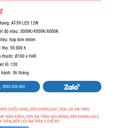
₫
hàng: AT-59 LED 12W
ệt độ màu: 3000K/4500K/6000K
 liệu: hợp kim nhôm
i thọ: 50.000 h
h thước: Ø160 x H40
ét lỗ: 120
 hành: 36 tháng
0903.836.065
:
ĐÈN CHIẾU SÁNG
,
ĐÈN DOWNLIGHT
,
ĐÈN LED ÂM TRẦN
ÂM TRẦN KIẾNG
,
ĐÈN ÂM TRẦN SIÊU MỎNG
,
ĐÈN DOWNLIGHT
,
M TRẦN
,
ĐÈN LED ÂM TRẦN 3 CHẾ ĐỘ