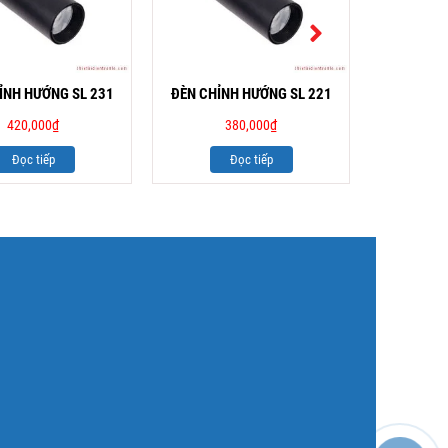
ỈNH HƯỚNG SL 231
ĐÈN CHỈNH HƯỚNG SL 221
ĐÈN CHỈN
420,000
₫
380,000
₫
Đọc tiếp
Đọc tiếp