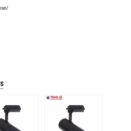
tran/
TS