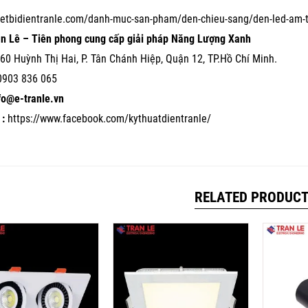
hietbidientranle.com/danh-muc-san-pham/den-chieu-sang/den-led-am-
ần Lê – Tiên phong cung cấp giải pháp Năng Lượng Xanh
60 Huỳnh Thị Hai, P. Tân Chánh Hiệp, Quận 12, TP.Hồ Chí Minh.
0903 836 065
nfo@e-tranle.vn
:
https://www.facebook.com/kythuatdientranle/
RELATED PRODUC