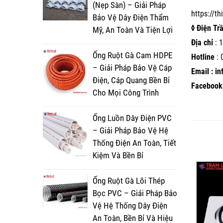
(Nẹp Sàn) – Giải Pháp
https://t
Bảo Vệ Dây Điện Thẩm
◊ Điện Tr
Mỹ, An Toàn Và Tiện Lợi
Địa chỉ
: 1
Ống Ruột Gà Cam HDPE
Hotline
:
– Giải Pháp Bảo Vệ Cáp
Email : i
Điện, Cáp Quang Bền Bỉ
Facebook 
Cho Mọi Công Trình
Ống Luồn Dây Điện PVC
– Giải Pháp Bảo Vệ Hệ
Thống Điện An Toàn, Tiết
Kiệm Và Bền Bỉ
Ống Ruột Gà Lõi Thép
Bọc PVC – Giải Pháp Bảo
Vệ Hệ Thống Dây Điện
An Toàn, Bền Bỉ Và Hiệu