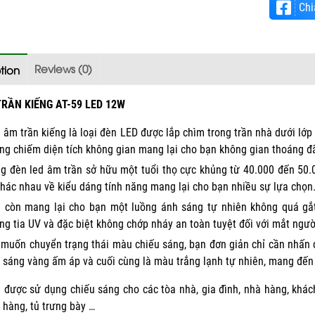
Chi
Reviews (0)
tion
RẦN KIẾNG AT-59 LED 12W
 âm trần kiếng là loại đèn LED được lắp chìm trong trần nhà dưới lớp
ng chiếm diện tích không gian mang lại cho bạn không gian thoáng đ
g đèn led âm trần sở hữu một tuổi thọ cực khủng từ 40.000 đến 50.0
khác nhau về kiểu dáng tính năng mang lại cho bạn nhiều sự lựa chọn
 còn mang lại cho bạn một luồng ánh sáng tự nhiên không quá gắt
ng tia UV và đặc biệt không chớp nháy an toàn tuyệt đối với mắt ngườ
 muốn chuyển trạng thái màu chiếu sáng, bạn đơn giản chỉ cần nhấn c
 sáng vàng ấm áp và cuối cùng là màu trắng lạnh tự nhiên, mang đến 
 được sử dụng chiếu sáng cho các tòa nhà, gia đình, nhà hàng, khác
 hàng, tủ trưng bày …