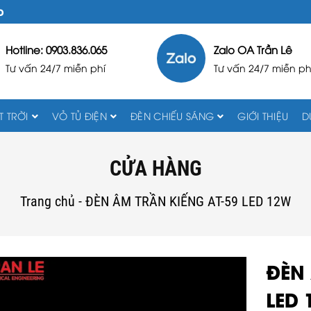
D
Hotline: 0903.836.065
Zalo OA Trần Lê
Tư vấn 24/7 miễn phí
Tư vấn 24/7 miễn ph
 TRỜI
VỎ TỦ ĐIỆN
ĐÈN CHIẾU SÁNG
GIỚI THIỆU
D
CỬA HÀNG
Trang chủ
-
ĐÈN ÂM TRẦN KIẾNG AT-59 LED 12W
ĐÈN 
LED