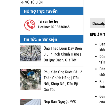
VỎ TỦ ĐIỆN
Hỗ trợ trực tuyến
Tư vấn hỗ trợ
Descrip
Hotline:
0903836065
ĐÈN ÂM T
Tin tức & Sự kiện
Đèn
Ống Thép Luồn Dây Điện
khô
0.5–4 Inch Chính Hãng |
Dòn
Đủ Quy Cách, Giá Tốt
tế 
Đèn
Phụ Kiện Ống Ruột Gà Lõi
chố
Thép Chính Hãng | Đầu
Khi
Nối, Khớp Nối, Đầu Bịt
ánh
Giá Tốt
Đèn
Nẹp Bán Nguyệt PVC
cửa