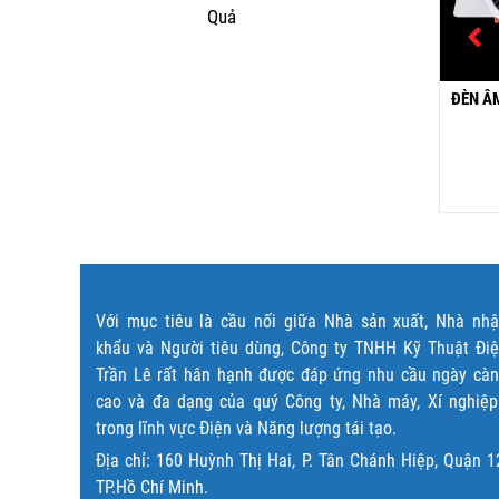
Quả
ÂM TRẦN CHỈNH HƯỚNG
ĐÈN ÂM TRẦN SIÊU MỎNG
ĐÈN Â
AT-94
AT-75 LED 9W
240,000
₫
190,000
₫
Đọc tiếp
Đọc tiếp
Với mục tiêu là cầu nối giữa Nhà sản xuất, Nhà nh
khẩu và Người tiêu dùng, Công ty TNHH Kỹ Thuật Đi
Trần Lê rất hân hạnh được đáp ứng nhu cầu ngày cà
cao và đa dạng của quý Công ty, Nhà máy, Xí nghiệ
trong lĩnh vực Điện và Năng lượng tái tạo.
Địa chỉ: 160 Huỳnh Thị Hai, P. Tân Chánh Hiệp, Quận 1
TP.Hồ Chí Minh.