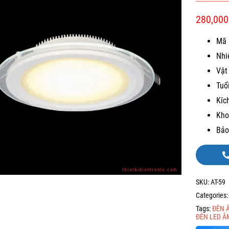
280,000
Mã 
Nhi
Vật
Tuổ
Kíc
Kho
Bảo
SKU:
AT-59
Categories
Tags:
ĐÈN 
ĐÈN LED Â