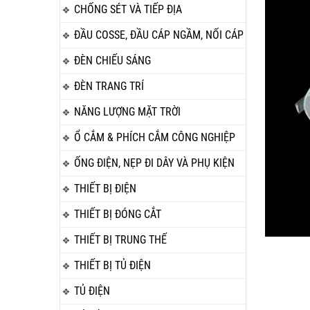
CHỐNG SÉT VÀ TIẾP ĐỊA
ĐẦU COSSE, ĐẦU CÁP NGẦM, NỐI CÁP
ĐÈN CHIẾU SÁNG
ĐÈN TRANG TRÍ
NĂNG LƯỢNG MẶT TRỜI
Ổ CẮM & PHÍCH CẮM CÔNG NGHIỆP
ỐNG ĐIỆN, NẸP ĐI DÂY VÀ PHỤ KIỆN
THIẾT BỊ ĐIỆN
THIẾT BỊ ĐÓNG CẮT
THIẾT BỊ TRUNG THẾ
THIẾT BỊ TỦ ĐIỆN
TỦ ĐIỆN