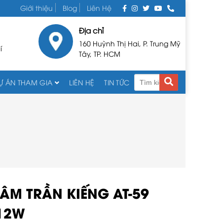
Giới thiệu
Blog
Liên Hệ
Địa chỉ
160 Huỳnh Thị Hai, P. Trung Mỹ
í
Tây, TP. HCM
Ự ÁN THAM GIA
LIÊN HỆ
TIN TỨC
ÂM TRẦN KIẾNG AT-59
 12W