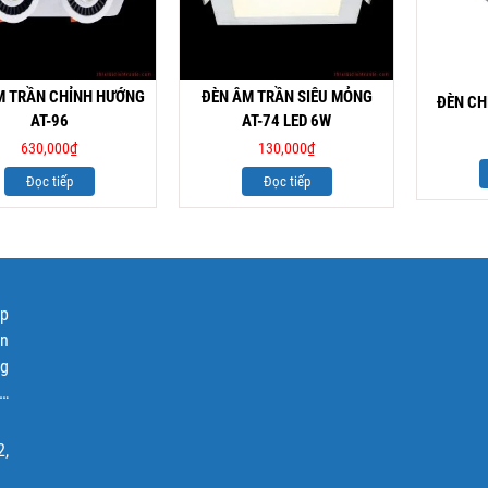
M TRẦN CHỈNH HƯỚNG
ĐÈN ÂM TRẦN SIÊU MỎNG
ĐÈN CH
AT-96
AT-74 LED 6W
630,000
₫
130,000
₫
Đọc tiếp
Đọc tiếp
ập
ện
ng
p…
2,