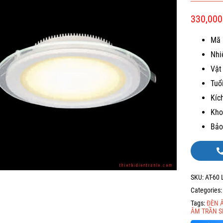
330,000
Mã 
Nhi
Vật
Tuổ
Kíc
Kho
Bảo
SKU:
AT-60
Categories
Tags:
ĐÈN 
ÂM TRẦN S