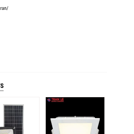
tran/
TS