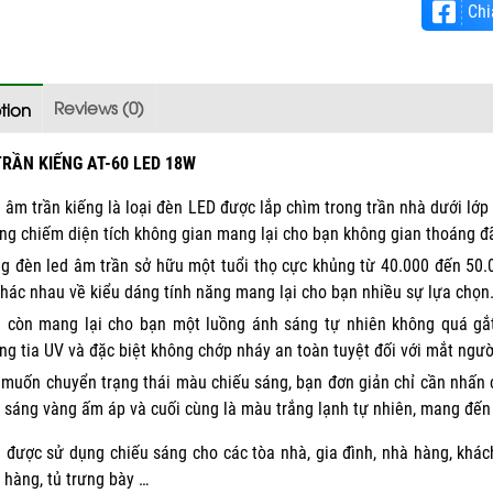
Chi
Reviews (0)
tion
RẦN KIẾNG AT-60 LED 18W
 âm trần kiếng là loại đèn LED được lắp chìm trong trần nhà dưới lớp
ng chiếm diện tích không gian mang lại cho bạn không gian thoáng đ
g đèn led âm trần sở hữu một tuổi thọ cực khủng từ 40.000 đến 50.0
khác nhau về kiểu dáng tính năng mang lại cho bạn nhiều sự lựa chọn
 còn mang lại cho bạn một luồng ánh sáng tự nhiên không quá gắt
ng tia UV và đặc biệt không chớp nháy an toàn tuyệt đối với mắt ngườ
 muốn chuyển trạng thái màu chiếu sáng, bạn đơn giản chỉ cần nhấn c
 sáng vàng ấm áp và cuối cùng là màu trắng lạnh tự nhiên, mang đến 
 được sử dụng chiếu sáng cho các tòa nhà, gia đình, nhà hàng, khác
 hàng, tủ trưng bày …