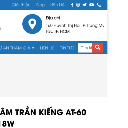
Giới thiệu
Blog
Liên Hệ
Địa chỉ
160 Huỳnh Thị Hai, P. Trung Mỹ
í
Tây, TP. HCM
Ự ÁN THAM GIA
LIÊN HỆ
TIN TỨC
ÂM TRẦN KIẾNG AT-60
 18W