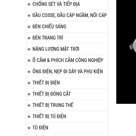
CHỐNG SÉT VÀ TIẾP ĐỊA
ĐẦU COSSE, ĐẦU CÁP NGẦM, NỐI CÁP
ĐÈN CHIẾU SÁNG
ĐÈN TRANG TRÍ
NĂNG LƯỢNG MẶT TRỜI
Ổ CẮM & PHÍCH CẮM CÔNG NGHIỆP
ỐNG ĐIỆN, NẸP ĐI DÂY VÀ PHỤ KIỆN
THIẾT BỊ ĐIỆN
THIẾT BỊ ĐÓNG CẮT
THIẾT BỊ TRUNG THẾ
THIẾT BỊ TỦ ĐIỆN
TỦ ĐIỆN