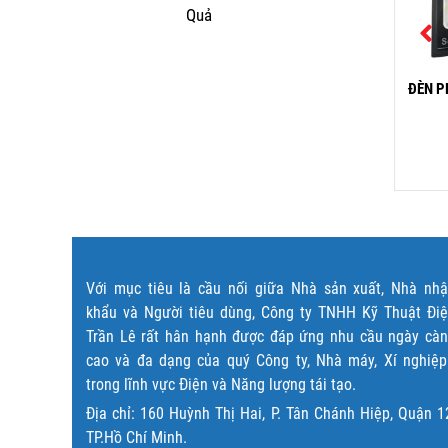
Quả
ĐÈN ÂM TRẦN SIÊU MỎNG
ĐÈN P
 CHỈNH HƯỚNG SL 221
AT-65 LED 3W
380,000
₫
94,000
₫
Đọc tiếp
Đọc tiếp
Với mục tiêu là cầu nối giữa Nhà sản xuất, Nhà nh
khẩu và Người tiêu dùng, Công ty TNHH Kỹ Thuật Đi
Trần Lê rất hân hạnh được đáp ứng nhu cầu ngày cà
cao và đa dạng của quý Công ty, Nhà máy, Xí nghiệ
trong lĩnh vực Điện và Năng lượng tái tạo.
Địa chỉ: 160 Huỳnh Thị Hai, P. Tân Chánh Hiệp, Quận 1
TP.Hồ Chí Minh.