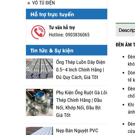
VỎ TỦ ĐIỆN
Hỗ trợ trực tuyến
Tư vấn hỗ trợ
Descrip
Hotline:
0903836065
ĐÈN ÂM T
Tin tức & Sự kiện
Đèn
Ống Thép Luồn Dây Điện
khô
0.5–4 Inch Chính Hãng |
Dòn
Đủ Quy Cách, Giá Tốt
tế 
Đèn
Phụ Kiện Ống Ruột Gà Lõi
chố
Thép Chính Hãng | Đầu
Khi
Nối, Khớp Nối, Đầu Bịt
ánh
Giá Tốt
Đèn
Nẹp Bán Nguyệt PVC
cửa