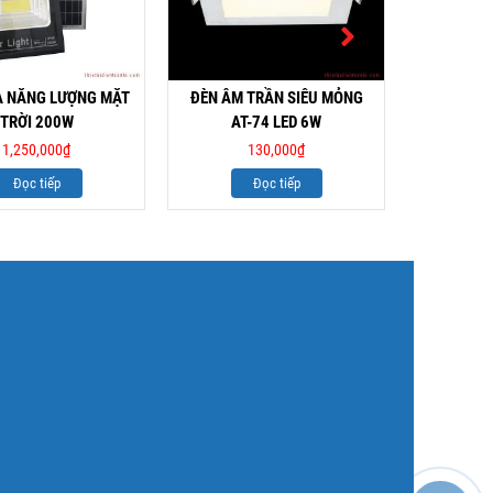
A NĂNG LƯỢNG MẶT
ĐÈN ÂM TRẦN SIÊU MỎNG
ĐÈN CHỈN
TRỜI 200W
AT-74 LED 6W
1,250,000
₫
130,000
₫
Đọc tiếp
Đọc tiếp