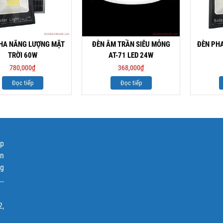
HA NĂNG LƯỢNG MẶT
ĐÈN ÂM TRẦN SIÊU MỎNG
ĐÈN PH
TRỜI 60W
AT-71 LED 24W
780,000
₫
368,000
₫
Đọc tiếp
Đọc tiếp
ập
ện
ng
p…
2,