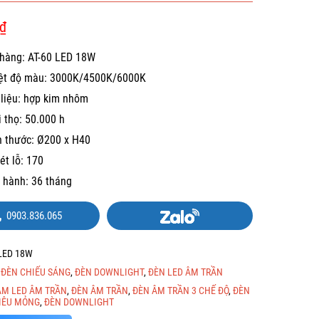
₫
hàng: AT-60 LED 18W
ệt độ màu: 3000K/4500K/6000K
 liệu: hợp kim nhôm
i thọ: 50.000 h
h thước: Ø200 x H40
ét lỗ: 170
 hành: 36 tháng
0903.836.065
 LED 18W
:
ĐÈN CHIẾU SÁNG
,
ĐÈN DOWNLIGHT
,
ĐÈN LED ÂM TRẦN
ÂM LED ÂM TRẦN
,
ĐÈN ÂM TRẦN
,
ĐÈN ÂM TRẦN 3 CHẾ ĐỘ
,
ĐÈN
IÊU MỎNG
,
ĐÈN DOWNLIGHT