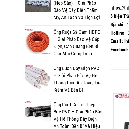
(Nẹp Sàn) – Giải Pháp
https://t
Bảo Vệ Dây Điện Thẩm
◊ Điện Tr
Mỹ, An Toàn Và Tiện Lợi
Địa chỉ
: 1
Ống Ruột Gà Cam HDPE
Hotline
:
– Giải Pháp Bảo Vệ Cáp
Email : i
Điện, Cáp Quang Bền Bỉ
Facebook 
Cho Mọi Công Trình
Ống Luồn Dây Điện PVC
– Giải Pháp Bảo Vệ Hệ
Thống Điện An Toàn, Tiết
Kiệm Và Bền Bỉ
Ống Ruột Gà Lõi Thép
Bọc PVC – Giải Pháp Bảo
Vệ Hệ Thống Dây Điện
An Toàn, Bền Bỉ Và Hiệu