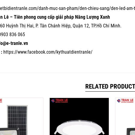
hietbidientranle.com/danh-muc-san-pham/den-chieu-sang/den-led-am-
ần Lê – Tiên phong cung cấp giải pháp Năng Lượng Xanh
60 Huỳnh Thị Hai, P. Tân Chánh Hiệp, Quận 12, TP.Hồ Chí Minh.
0903 836 065
nfo@e-tranle.vn
:
https://www.facebook.com/kythuatdientranle/
RELATED PRODUC