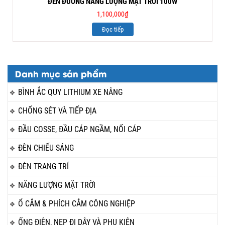
ĐÈN ĐƯỜNG NĂNG LƯỢNG MẶT TRỜI 100W
1,100,000
₫
Đọc tiếp
Danh mục sản phẩm
BÌNH ẮC QUY LITHIUM XE NÂNG
CHỐNG SÉT VÀ TIẾP ĐỊA
ĐẦU COSSE, ĐẦU CÁP NGẦM, NỐI CÁP
ĐÈN CHIẾU SÁNG
ĐÈN TRANG TRÍ
NĂNG LƯỢNG MẶT TRỜI
Ổ CẮM & PHÍCH CẮM CÔNG NGHIỆP
ỐNG ĐIỆN, NẸP ĐI DÂY VÀ PHỤ KIỆN