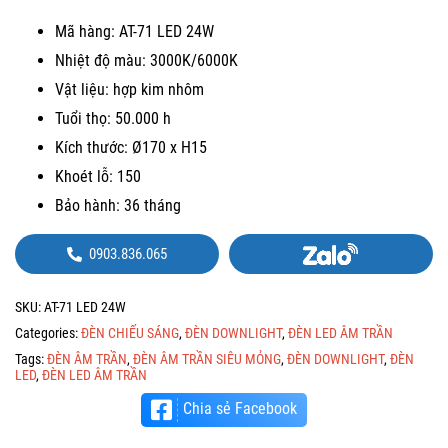
Mã hàng: AT-71 LED 24W
Nhiệt độ màu: 3000K/6000K
Vật liệu: hợp kim nhôm
Tuổi thọ: 50.000 h
Kích thước: Ø170 x H15
Khoét lỗ: 150
Bảo hành: 36 tháng
0903.836.065
SKU:
AT-71 LED 24W
Categories:
ĐÈN CHIẾU SÁNG
,
ĐÈN DOWNLIGHT
,
ĐÈN LED ÂM TRẦN
Tags:
ĐÈN ÂM TRẦN
,
ĐÈN ÂM TRẦN SIÊU MỎNG
,
ĐÈN DOWNLIGHT
,
ĐÈN
LED
,
ĐÈN LED ÂM TRẦN
Chia sẻ Facebook