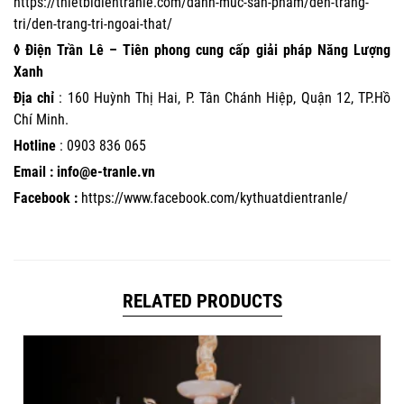
https://thietbidientranle.com/danh-muc-san-pham/den-trang-
tri/den-trang-tri-ngoai-that/
◊ Điện Trần Lê – Tiên phong cung cấp giải pháp Năng Lượng
Xanh
Địa chỉ
: 160 Huỳnh Thị Hai, P. Tân Chánh Hiệp, Quận 12, TP.Hồ
Chí Minh.
Hotline
:
0903 836 065
Email : info@e-tranle.vn
Facebook :
https://www.facebook.com/kythuatdientranle/
RELATED PRODUCTS