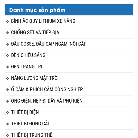
Danh mục sản phẩm
BÌNH ẮC QUY LITHIUM XE NÂNG
CHỐNG SÉT VÀ TIẾP ĐỊA
ĐẦU COSSE, ĐẦU CÁP NGẦM, NỐI CÁP
ĐÈN CHIẾU SÁNG
ĐÈN TRANG TRÍ
NĂNG LƯỢNG MẶT TRỜI
Ổ CẮM & PHÍCH CẮM CÔNG NGHIỆP
ỐNG ĐIỆN, NẸP ĐI DÂY VÀ PHỤ KIỆN
THIẾT BỊ ĐIỆN
THIẾT BỊ ĐÓNG CẮT
THIẾT BỊ TRUNG THẾ