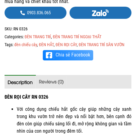
mua hàng và chiết khấu tốt nhất.
0903.836.065
SKU:
RN 0326
Categories:
ĐÈN TRANG TRÍ
,
ĐÈN TRANG TRÍ NGOẠI THẤT
Tags:
đèn chiếu cây
,
ĐÈN HẮT
,
ĐÈN RỌI CÂY
,
ĐÈN TRANG TRÍ SÂN VƯỜN
Chia sẻ Facebook
Reviews (0)
Description
ĐÈN RỌI CÂY RN 0326
Với công dụng chiếu hắt gốc cây giúp những cây xanh
trong khu vườn trở nên đẹp và nổi bật hơn, bên cạnh đó
đèn còn giúp chiếu sáng lối đi, mở rộng không gian và tầm
nhìn của con người trong đêm tối.