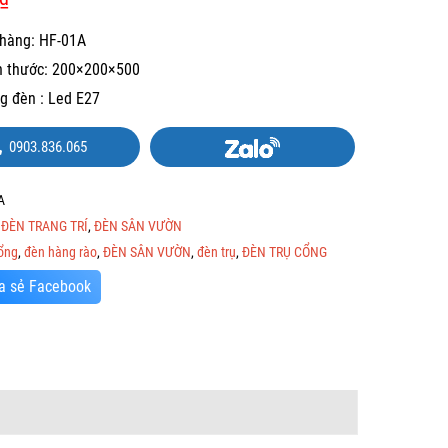
hàng: HF-01A
h thước: 200×200×500
g đèn : Led E27
0903.836.065
A
:
ĐÈN TRANG TRÍ
,
ĐÈN SÂN VƯỜN
ổng
,
đèn hàng rào
,
ĐÈN SÂN VƯỜN
,
đèn trụ
,
ĐÈN TRỤ CỔNG
a sẻ Facebook