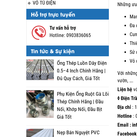
VỎ TỦ ĐIỆN
Những ưu 
Hỗ trợ trực tuyến
Man
Đa 
Tư vấn hỗ trợ
Cun
Hotline:
0903836065
Thi
Tin tức & Sự kiện
Sử 
Vỏ 
Ống Thép Luồn Dây Điện
0.5–4 Inch Chính Hãng |
Với những
Đủ Quy Cách, Giá Tốt
vườn, ….
Liện hệ
v
Phụ Kiện Ống Ruột Gà Lõi
◊ Điện Tr
Thép Chính Hãng | Đầu
Địa chỉ
: 1
Nối, Khớp Nối, Đầu Bịt
Hotline
:
Giá Tốt
Email : i
Nẹp Bán Nguyệt PVC
Facebook 