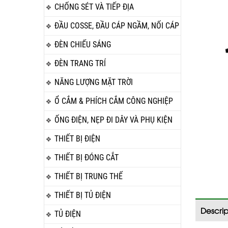
CHỐNG SÉT VÀ TIẾP ĐỊA
ĐẦU COSSE, ĐẦU CÁP NGẦM, NỐI CÁP
ĐÈN CHIẾU SÁNG
ĐÈN TRANG TRÍ
NĂNG LƯỢNG MẶT TRỜI
Ổ CẮM & PHÍCH CẮM CÔNG NGHIỆP
ỐNG ĐIỆN, NẸP ĐI DÂY VÀ PHỤ KIỆN
THIẾT BỊ ĐIỆN
THIẾT BỊ ĐÓNG CẮT
THIẾT BỊ TRUNG THẾ
THIẾT BỊ TỦ ĐIỆN
Descrip
TỦ ĐIỆN