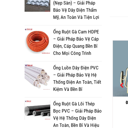
(Nẹp Sàn) – Giải Pháp
Bảo Vệ Dây Điện Thẩm
Mỹ, An Toàn Và Tiện Lợi
Ống Ruột Gà Cam HDPE
– Giải Pháp Bảo Vệ Cáp
Điện, Cáp Quang Bền Bỉ
Cho Mọi Công Trình
Ống Luồn Dây Điện PVC
– Giải Pháp Bảo Vệ Hệ
Thống Điện An Toàn, Tiết
Kiệm Và Bền Bỉ
ĐÈN THẢ TL 5097/3
ĐÈN CHÙM NẾN CN 6008/8
Đ
Ống Ruột Gà Lõi Thép
Bọc PVC – Giải Pháp Bảo
4,570,000
₫
3,715,000
₫
Vệ Hệ Thống Dây Điện
Đọc tiếp
Đọc tiếp
An Toàn, Bền Bỉ Và Hiệu