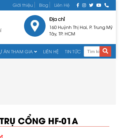
Giới thiệu
Blog
Liên Hệ
Địa chỉ
160 Huỳnh Thị Hai, P. Trung Mỹ
í
Tây, TP. HCM
Ự ÁN THAM GIA
LIÊN HỆ
TIN TỨC
 TRỤ CỔNG HF-01A
₫