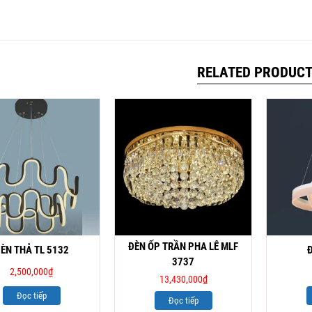
RELATED PRODUC
ĐÈN ỐP TRẦN PHA LÊ MLF
ÈN THẢ TL 5132
3737
2,500,000
₫
13,430,000
₫
Đọc tiếp
Đọc tiếp