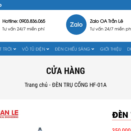
D
Hotline: 0903.836.065
Zalo OA Trần Lê
Tư vấn 24/7 miễn phí
Tư vấn 24/7 miễn ph
 TRỜI
VỎ TỦ ĐIỆN
ĐÈN CHIẾU SÁNG
GIỚI THIỆU
D
CỬA HÀNG
Trang chủ
-
ĐÈN TRỤ CỔNG HF-01A
ĐÈN
350,000