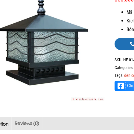
Mã 
Kíc
Bón
SKU:
HF-01
Categories
Tags:
đèn c
Chi
Reviews (0)
tion