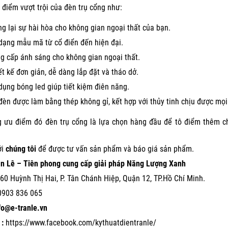
điểm vượt trội của đèn trụ cổng như:
g lại sự hài hòa cho không gian ngoại thất của bạn.
dạng mẫu mã từ cổ điển đến hiện đại.
g cấp ánh sáng cho không gian ngoại thất.
ết kế đơn giản, dễ dàng lắp đặt và tháo dở.
dụng bóng led giúp tiết kiệm điên năng.
đèn được làm bằng thép không gỉ, kết hợp với thủy tinh chịu được mọi 
 ưu điểm đó đèn trụ cổng là lựa chọn hàng đầu để tô điểm thêm cho
ới
chúng tôi
để được tư vấn sản phẩm và báo giá sản phẩm.
ần Lê – Tiên phong cung cấp giải pháp Năng Lượng Xanh
60 Huỳnh Thị Hai, P. Tân Chánh Hiệp, Quận 12, TP.Hồ Chí Minh.
0903 836 065
nfo@e-tranle.vn
:
https://www.facebook.com/kythuatdientranle/