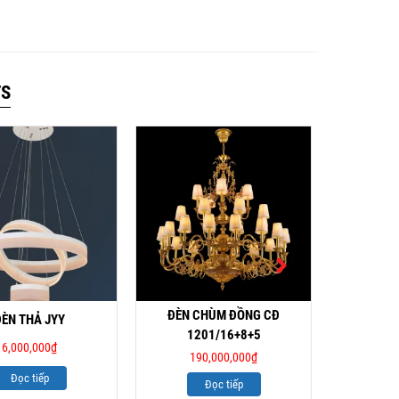
TS
ĐÈN CHÙM ĐỒNG CĐ
ĐÈN C
ĐÈN THẢ JYY
1201/16+8+5
12
6,000,000
₫
190,000,000
₫
81
Đọc tiếp
Đọc tiếp