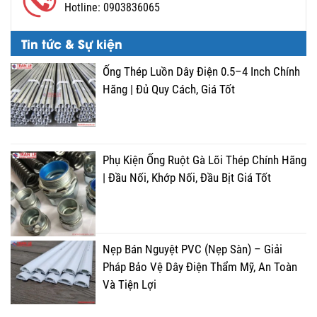
Hotline:
0903836065
Tin tức & Sự kiện
Ống Thép Luồn Dây Điện 0.5–4 Inch Chính
Hãng | Đủ Quy Cách, Giá Tốt
Phụ Kiện Ống Ruột Gà Lõi Thép Chính Hãng
| Đầu Nối, Khớp Nối, Đầu Bịt Giá Tốt
Nẹp Bán Nguyệt PVC (Nẹp Sàn) – Giải
Pháp Bảo Vệ Dây Điện Thẩm Mỹ, An Toàn
Và Tiện Lợi