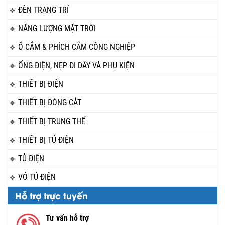
ĐÈN TRANG TRÍ
NĂNG LƯỢNG MẶT TRỜI
Ổ CẮM & PHÍCH CẮM CÔNG NGHIỆP
ỐNG ĐIỆN, NẸP ĐI DÂY VÀ PHỤ KIỆN
THIẾT BỊ ĐIỆN
THIẾT BỊ ĐÓNG CẮT
THIẾT BỊ TRUNG THẾ
THIẾT BỊ TỦ ĐIỆN
TỦ ĐIỆN
VỎ TỦ ĐIỆN
Hỗ trợ trực tuyến
Tư vấn hỗ trợ