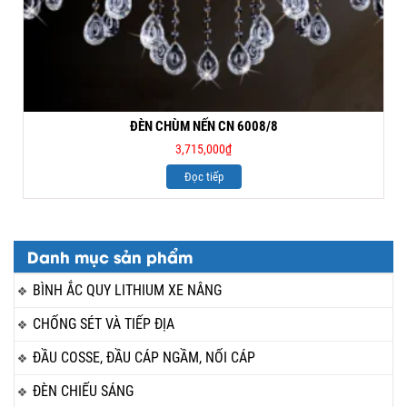
ĐÈN CHÙM NẾN CN 6008/8
3,715,000
₫
Đọc tiếp
Danh mục sản phẩm
BÌNH ẮC QUY LITHIUM XE NÂNG
CHỐNG SÉT VÀ TIẾP ĐỊA
ĐẦU COSSE, ĐẦU CÁP NGẦM, NỐI CÁP
ĐÈN CHIẾU SÁNG