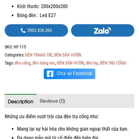
Kích thước: 200x200x300
Bóng đèn : Led E27
0903.836.065
SKU:
HF-115
Categories:
ĐÈN TRANG TRÍ
,
ĐÈN SÂN VƯỜN
Tags:
đèn cổng
,
đèn hàng rào
,
ĐÈN SÂN VƯỜN
,
đèn trụ
,
ĐÈN TRỤ CỔNG
Chia sẻ Facebook
Reviews (0)
Description
Những ưu điểm vượt trội của đèn trụ cổng như:
Mang lại sự hài hòa cho không gian ngoại thất của bạn.
Đa dạng mẫu mã từ cổ điển đến hiện đại.