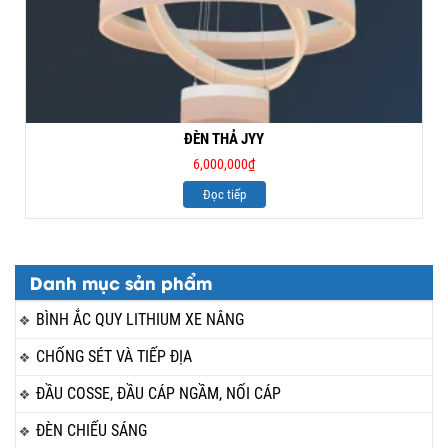
ĐÈN THẢ JYY
6,000,000
₫
Đọc tiếp
Danh mục sản phẩm
BÌNH ẮC QUY LITHIUM XE NÂNG
CHỐNG SÉT VÀ TIẾP ĐỊA
ĐẦU COSSE, ĐẦU CÁP NGẦM, NỐI CÁP
ĐÈN CHIẾU SÁNG