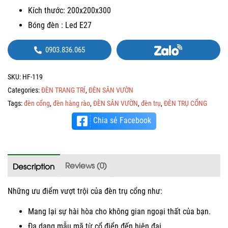
Kích thước: 200x200x300
Bóng đèn : Led E27
0903.836.065
SKU:
HF-119
Categories:
ĐÈN TRANG TRÍ
,
ĐÈN SÂN VƯỜN
Tags:
đèn cổng
,
đèn hàng rào
,
ĐÈN SÂN VƯỜN
,
đèn trụ
,
ĐÈN TRỤ CỔNG
Chia sẻ Facebook
Reviews (0)
Description
Những ưu điểm vượt trội của đèn trụ cổng như:
Mang lại sự hài hòa cho không gian ngoại thất của bạn.
Đa dạng mẫu mã từ cổ điển đến hiện đại.