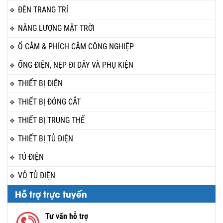
ĐÈN TRANG TRÍ
NĂNG LƯỢNG MẶT TRỜI
Ổ CẮM & PHÍCH CẮM CÔNG NGHIỆP
ỐNG ĐIỆN, NẸP ĐI DÂY VÀ PHỤ KIỆN
THIẾT BỊ ĐIỆN
THIẾT BỊ ĐÓNG CẮT
THIẾT BỊ TRUNG THẾ
THIẾT BỊ TỦ ĐIỆN
TỦ ĐIỆN
VỎ TỦ ĐIỆN
Hỗ trợ trực tuyến
Tư vấn hỗ trợ