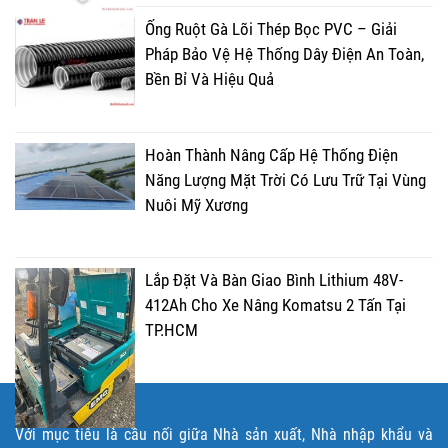
Ống Ruột Gà Lõi Thép Bọc PVC – Giải
Pháp Bảo Vệ Hệ Thống Dây Điện An Toàn,
Bền Bỉ Và Hiệu Quả
Hoàn Thành Nâng Cấp Hệ Thống Điện
Năng Lượng Mặt Trời Có Lưu Trữ Tại Vùng
Nuôi Mỹ Xương
Lắp Đặt Và Bàn Giao Bình Lithium 48V-
412Ah Cho Xe Nâng Komatsu 2 Tấn Tại
TP.HCM
Với mục tiêu là cầu nối giữa Nhà sản xuất, Nhà nhập khẩu và