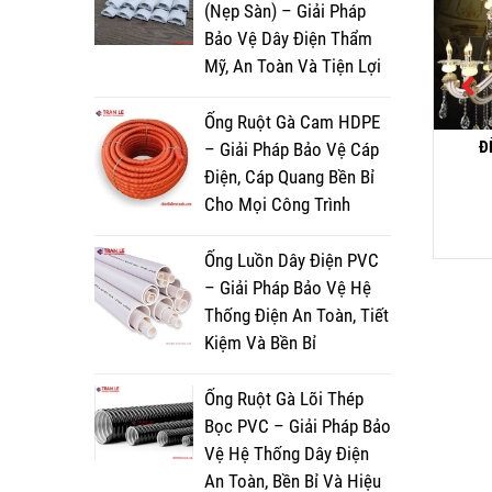
(Nẹp Sàn) – Giải Pháp
Bảo Vệ Dây Điện Thẩm
Mỹ, An Toàn Và Tiện Lợi
Ống Ruột Gà Cam HDPE
ĐÈN CHÙM NẾN CN
ĐÈN CHÙM NẾN CN
Đ
– Giải Pháp Bảo Vệ Cáp
1725/8+22+16+12+6
86001/15+10+5
Điện, Cáp Quang Bền Bỉ
228,600,000
₫
36,500,000
₫
Cho Mọi Công Trình
Đọc tiếp
Đọc tiếp
Ống Luồn Dây Điện PVC
– Giải Pháp Bảo Vệ Hệ
Thống Điện An Toàn, Tiết
Kiệm Và Bền Bỉ
Ống Ruột Gà Lõi Thép
Bọc PVC – Giải Pháp Bảo
Vệ Hệ Thống Dây Điện
An Toàn, Bền Bỉ Và Hiệu