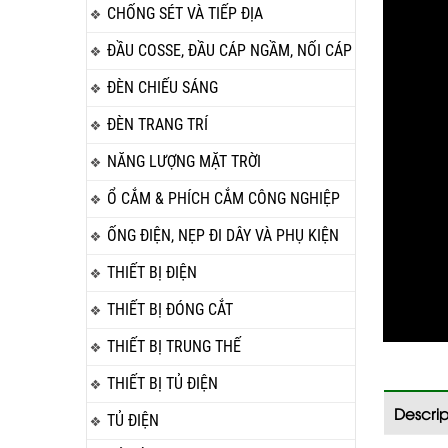
CHỐNG SÉT VÀ TIẾP ĐỊA
ĐẦU COSSE, ĐẦU CÁP NGẦM, NỐI CÁP
ĐÈN CHIẾU SÁNG
ĐÈN TRANG TRÍ
NĂNG LƯỢNG MẶT TRỜI
Ổ CẮM & PHÍCH CẮM CÔNG NGHIỆP
ỐNG ĐIỆN, NẸP ĐI DÂY VÀ PHỤ KIỆN
THIẾT BỊ ĐIỆN
THIẾT BỊ ĐÓNG CẮT
THIẾT BỊ TRUNG THẾ
THIẾT BỊ TỦ ĐIỆN
Descrip
TỦ ĐIỆN