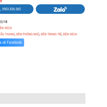
0903.836.065
22/1B
ÈN VÁCH
CẦU THANG
,
ĐÈN PHÒNG NGỦ
,
ĐÈN TRANG TRÍ
,
ĐÈN VÁCH
a sẻ Facebook