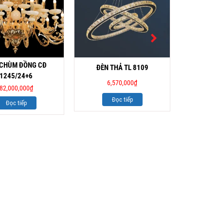
 CHÙM ĐỒNG CĐ
ĐÈN THẢ TL 8109
ĐÈN CHÙM
1245/24+6
6,570,000
₫
3
82,000,000
₫
Đọc tiếp
Đọc tiếp