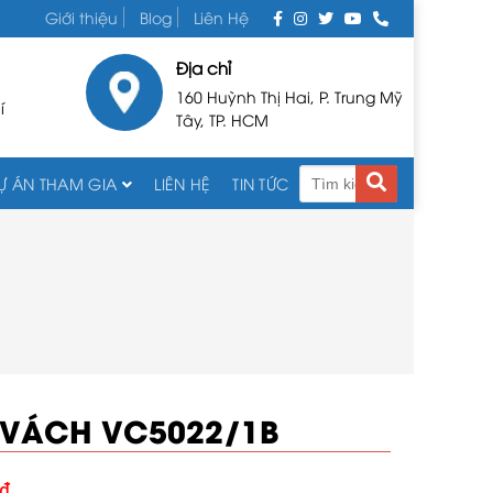
Giới thiệu
Blog
Liên Hệ
Địa chỉ
160 Huỳnh Thị Hai, P. Trung Mỹ
í
Tây, TP. HCM
Ự ÁN THAM GIA
LIÊN HỆ
TIN TỨC
 VÁCH VC5022/1B
₫