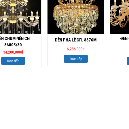
ÈN CHÙM NẾN CN
ĐÈN
ĐÈN PHA LÊ CFL 8876M
86005/30
6,286,000
₫
34,200,000
₫
Đọc tiếp
Đọc tiếp