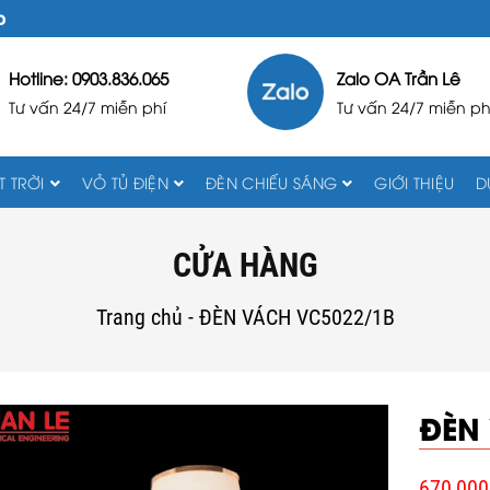
D
Hotline: 0903.836.065
Zalo OA Trần Lê
Tư vấn 24/7 miễn phí
Tư vấn 24/7 miễn ph
 TRỜI
VỎ TỦ ĐIỆN
ĐÈN CHIẾU SÁNG
GIỚI THIỆU
D
CỬA HÀNG
Trang chủ
-
ĐÈN VÁCH VC5022/1B
ĐÈN
670,000