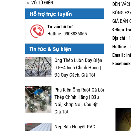
VỎ TỦ ĐIỆN
ĐÈN VÁCH
Hỗ trợ trực tuyến
BÓNG E2
GIÁ BÁN
Tư vấn hỗ trợ
◊ Điện Tr
Hotline:
0903836065
Địa chỉ
: 1
Hotline
:
Tin tức & Sự kiện
Email : i
Ống Thép Luồn Dây Điện
Facebook 
0.5–4 Inch Chính Hãng |
Đủ Quy Cách, Giá Tốt
Phụ Kiện Ống Ruột Gà Lõi
Thép Chính Hãng | Đầu
Nối, Khớp Nối, Đầu Bịt
Giá Tốt
Nẹp Bán Nguyệt PVC