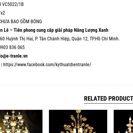
 VC5022/1B
7x2
 CHƯA BAO GỒM BÓNG
ần Lê – Tiên phong cung cấp giải pháp Năng Lượng Xanh
60 Huỳnh Thị Hai, P. Tân Chánh Hiệp, Quận 12, TP.Hồ Chí Minh.
0903 836 065
nfo@e-tranle.vn
:
https://www.facebook.com/kythuatdientranle/
RELATED PRODUC