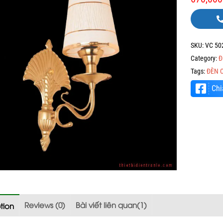
SKU:
VC 50
Category:
Đ
Tags:
ĐÈN 
Chi
Reviews (0)
Bài viết liên quan(1)
tion