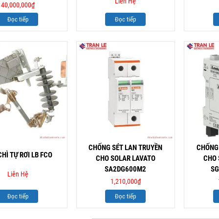
Liên Hệ
40,000,000
₫
Đọc tiếp
Đọc tiếp
CHỐNG SÉT LAN TRUYỀN
CHỐNG 
HÌ TỰ RƠI LB FCO
CHO SOLAR LAVATO
CHO 
SA2DG600M2
SG
Liên Hệ
1,210,000
₫
Đọc tiếp
Đọc tiếp