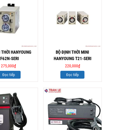
H THỜI HANYOUNG
BỘ ĐỊNH THỜI MINI
TF62N-SERI
HANYOUNG T21-SERI
275,000
₫
220,000
₫
Đọc tiếp
Đọc tiếp