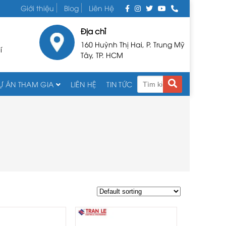
Giới thiệu
Blog
Liên Hệ
Địa chỉ
160 Huỳnh Thị Hai, P. Trung Mỹ
í
Tây, TP. HCM
Ự ÁN THAM GIA
LIÊN HỆ
TIN TỨC