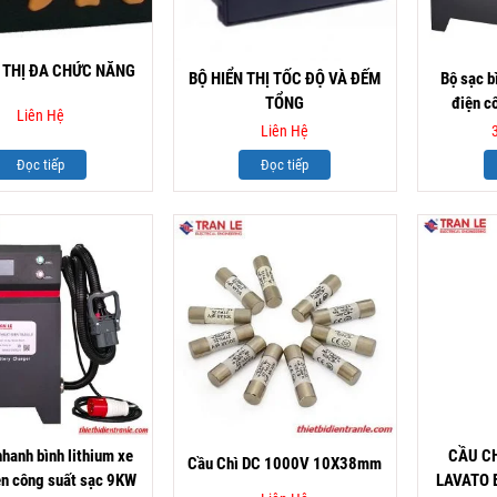
N THỊ ĐA CHỨC NĂNG
BỘ HIỂN THỊ TỐC ĐỘ VÀ ĐẾM
Bộ sạc b
TỔNG
điện c
Liên Hệ
Liên Hệ
Đọc tiếp
Đọc tiếp
nhanh bình lithium xe
CẦU C
Cầu Chì DC 1000V 10X38mm
ện công suất sạc 9KW
LAVATO 