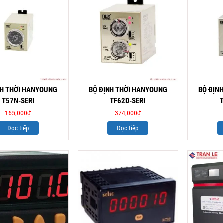
NH THỜI HANYOUNG
BỘ ĐỊNH THỜI HANYOUNG
BỘ ĐỊN
T57N-SERI
TF62D-SERI
165,000
₫
374,000
₫
Đọc tiếp
Đọc tiếp