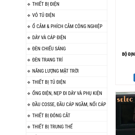
THIẾT BỊ ĐIỆN
VỎ TỦ ĐIỆN
Ổ CẮM & PHÍCH CẮM CÔNG NGHIỆP
DÂY VÀ CÁP ĐIỆN
ĐÈN CHIẾU SÁNG
BỘ ĐỊ
ĐÈN TRANG TRÍ
NĂNG LƯỢNG MẶT TRỜI
THIẾT BỊ TỦ ĐIỆN
ỐNG ĐIỆN, NẸP ĐI DÂY VÀ PHỤ KIỆN
ĐẦU COSSE, ĐẦU CÁP NGẦM, NỐI CÁP
THIẾT BỊ ĐÓNG CẮT
THIẾT BỊ TRUNG THẾ