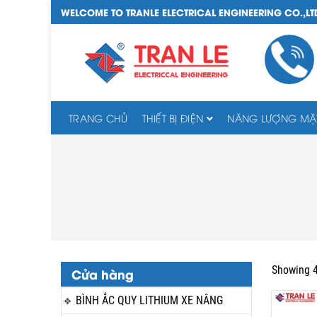
WELCOME TO TRANLE ELECTRICAL ENGINEERING CO.,LT
TRANG CHỦ
THIẾT BỊ ĐIỆN
NĂNG LƯỢNG MẶT
Showing 4
Cửa hàng
BÌNH ẮC QUY LITHIUM XE NÂNG