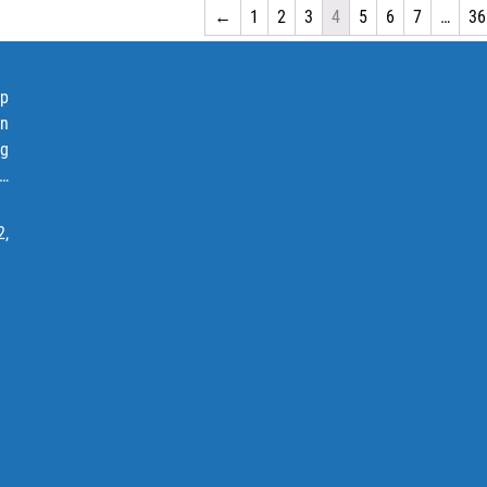
←
1
2
3
4
5
6
7
…
36
ập
ện
ng
p…
2,