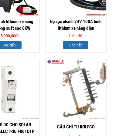
ình lithium xe nâng
Bộ sạc nhanh 24V 100A bình
ông suất sạc 6KW
lithium xe nâng điện
35,000,000
₫
Liên Hệ
Đọc tiếp
Đọc tiếp
HÌ DC CHO SOLAR
CẦU CHÌ TỰ RƠI FCO
ELECTRIC FB01D1P