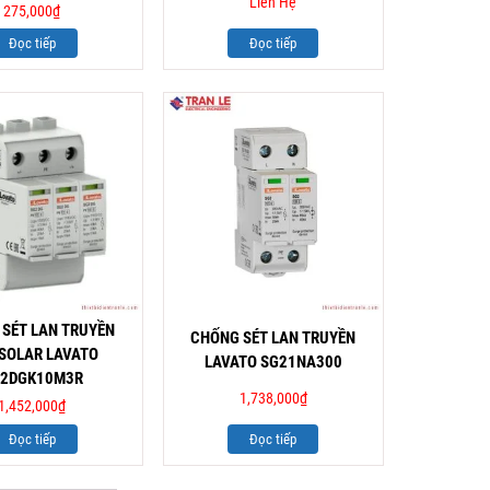
Liên Hệ
275,000
₫
Đọc tiếp
Đọc tiếp
SÉT LAN TRUYỀN
CHỐNG SÉT LAN TRUYỀN
SOLAR LAVATO
LAVATO SG21NA300
2DGK10M3R
1,738,000
₫
1,452,000
₫
Đọc tiếp
Đọc tiếp