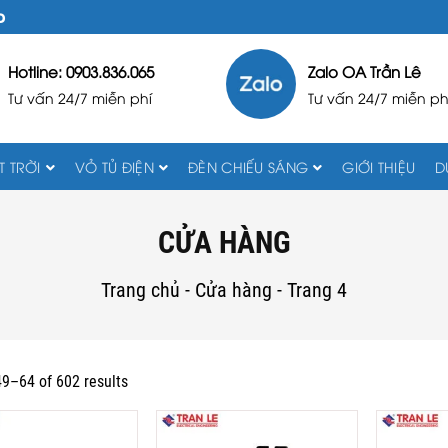
D
Hotline: 0903.836.065
Zalo OA Trần Lê
Tư vấn 24/7 miễn phí
Tư vấn 24/7 miễn ph
 TRỜI
VỎ TỦ ĐIỆN
ĐÈN CHIẾU SÁNG
GIỚI THIỆU
D
CỬA HÀNG
Trang chủ
-
Cửa hàng
-
Trang 4
9–64 of 602 results