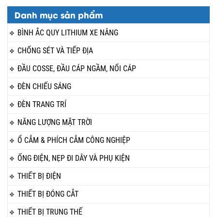
Danh mục sản phẩm
BÌNH ẮC QUY LITHIUM XE NÂNG
CHỐNG SÉT VÀ TIẾP ĐỊA
ĐẦU COSSE, ĐẦU CÁP NGẦM, NỐI CÁP
ĐÈN CHIẾU SÁNG
ĐÈN TRANG TRÍ
NĂNG LƯỢNG MẶT TRỜI
Ổ CẮM & PHÍCH CẮM CÔNG NGHIỆP
ỐNG ĐIỆN, NẸP ĐI DÂY VÀ PHỤ KIỆN
THIẾT BỊ ĐIỆN
THIẾT BỊ ĐÓNG CẮT
THIẾT BỊ TRUNG THẾ