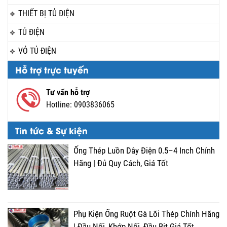
THIẾT BỊ TỦ ĐIỆN
TỦ ĐIỆN
VỎ TỦ ĐIỆN
Hỗ trợ trực tuyến
Tư vấn hỗ trợ
Hotline:
0903836065
Tin tức & Sự kiện
Ống Thép Luồn Dây Điện 0.5–4 Inch Chính
Hãng | Đủ Quy Cách, Giá Tốt
Phụ Kiện Ống Ruột Gà Lõi Thép Chính Hãng
| Đầu Nối, Khớp Nối, Đầu Bịt Giá Tốt