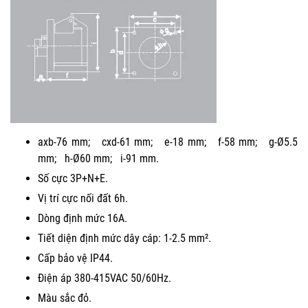
axb-76 mm; cxd-61 mm; e-18 mm; f-58 mm; g-Ø5.5
mm; h-Ø60 mm; i-91 mm.
Số cực 3P+N+E.
Vị trí cực nối đất 6h.
Dòng định mức 16A.
Tiết diện định mức dây cáp: 1-2.5 mm².
Cấp bảo vệ IP44.
Điện áp 380-415VAC 50/60Hz.
Màu sắc đỏ.